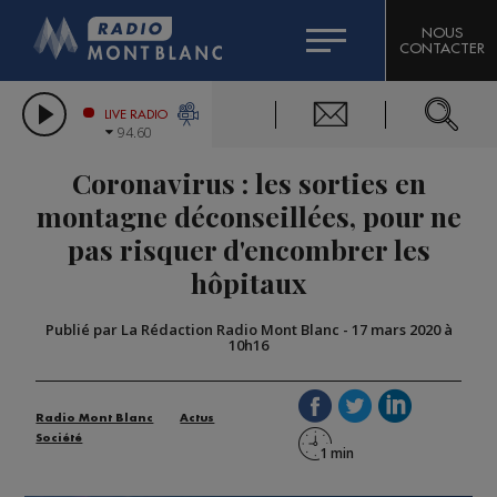
HOROSCOPE
CITIZEN MACHINERY
NOUS
CONTACTER
COMPAGNIE DU MONT-BLANC
LES CHRONIQUES DE L'EXPERT
GRAND MASSIF DOMAINES SKIABLES
LIVE RADIO
94.60
BORINI
Coronavirus : les sorties en
BIGARD
montagne déconseillées, pour ne
pas risquer d'encombrer les
hôpitaux
Publié par La Rédaction Radio Mont Blanc
-
17 mars 2020 à
10h16
Radio Mont Blanc
Actus
Société