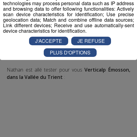
technologies may process personal data such as IP address
and browsing data to offer following functionalities: Actively
Inscription par téléphone toute la journée pour
scan device characteristics for identification; Use precise
geolocation data; Match and combine offline data sources;
participer aux 2 tirages au sort par jour à 8h45 et 17h45.
Link different devices; Receive and use automatically-sent
Appelez le standard au 04 50 58 24 09
device characteristics for identification.
J'ACCEPTE
JE REFUSE
Pour cette semaine on vous offre vos entrées pour vous
et la personne de votre choix pour
WALIBI RHONE
PLUS D'OPTIONS
ALPES
!
Nathan est allé tester pour vous
Verticalp Émosson,
dans la Vallée du Trient
: