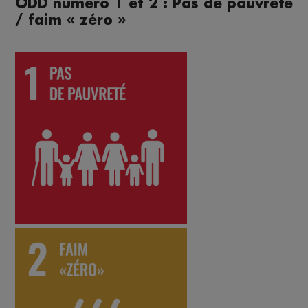
ODD numéro 1 et 2 : Pas de pauvreté
/ faim « zéro »