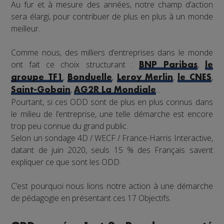
Au fur et à mesure des années, notre champ d’action
sera élargi, pour contribuer de plus en plus à un monde
meilleur.
Comme nous, des milliers d’entreprises dans le monde
ont fait ce choix structurant :
,
BNP Paribas
le
,
,
,
,
groupe TF1
Bonduelle
Leroy Merlin
le CNES
,
...
Saint-Gobain
AG2R La Mondiale
Pourtant, si ces ODD sont de plus en plus connus dans
le milieu de l’entreprise, une telle démarche est encore
trop peu connue du grand public.
Selon un sondage 4D / WECF / France-Harris Interactive,
datant de juin 2020, seuls 15 % des Français savent
expliquer ce que sont les ODD.
C’est pourquoi nous lions notre action à une démarche
de pédagogie en présentant ces 17 Objectifs.