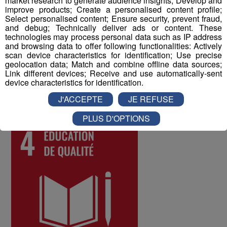
market research to generate audience insights; Develop and
à tous les collaborateurs permet d'identifier les
improve products; Create a personalised content profile;
Select personalised content; Ensure security, prevent fraud,
difficultés qui pourraient être rencontrées par les
and debug; Technically deliver ads or content. These
différents salariés, et d'y remédier. Au mois de juin 2022,
technologies may process personal data such as IP address
les collaborateurs ont donné une note globale de 8 sur
and browsing data to offer following functionalities: Actively
scan device characteristics for identification; Use precise
10 à la qualité de vie au travail au sein du Groupe Mont
geolocation data; Match and combine offline data sources;
Blanc Médias.
Link different devices; Receive and use automatically-sent
device characteristics for identification.
ODD numéro 4 : Education de qualité
J'ACCEPTE
JE REFUSE
PLUS D'OPTIONS