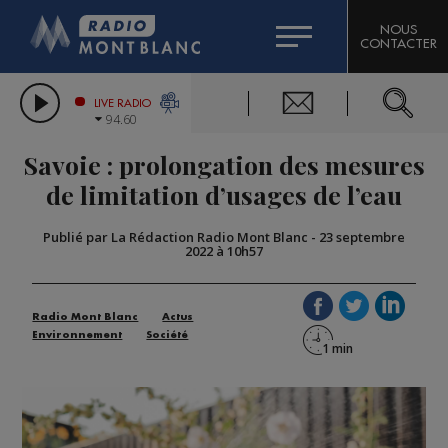
HOROSCOPE
CITIZEN MACHINERY
NOUS
CONTACTER
COMPAGNIE DU MONT-BLANC
LES CHRONIQUES DE L'EXPERT
GRAND MASSIF DOMAINES SKIABLES
LIVE RADIO
94.60
BORINI
Savoie : prolongation des mesures
BIGARD
de limitation d’usages de l’eau
Publié par La Rédaction Radio Mont Blanc
-
23 septembre
2022 à 10h57
Radio Mont Blanc
Actus
Environnement
Société