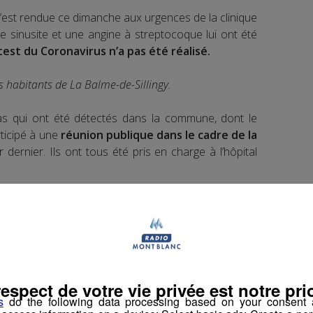
s’est rendue ce dimanche aux urgences de la clinique
ne sinusite et une angine à streptocoque lui ont été
 test du Coronavirus n’a pas été réalisé.
s habitants de La Balme-de-Sillingy.
as qui ont été détectés dans la commune, dont le
rticipé à une
réunion publique dans le cadre de la
er dernier. Ils ont tous été pris en charge à l’hôpital
nés, sont invités à
sortir le moins possible. Le
t interdits jusqu’à nouvel ordre
. La campagne
pendue.
respect de votre vie privée est notre prio
s
do the following data processing based on your consent a
icipaux vont rester fermés jusqu’au 14 mars.