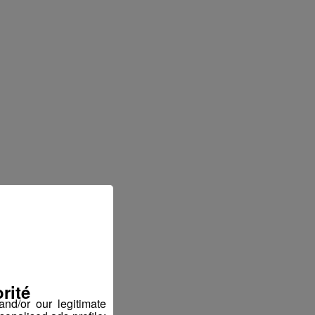
rité
nd/or our legitimate