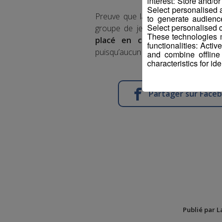
interest: Store and/o
Select personalised
Preuve que la Haute-Savoie est dé
to generate audienc
Select personalised c
groupe de jeunes bretons, qui a p
These technologies m
placé en confinement à son
functionalities: Acti
puisqu’aucun des onze enfants et c
and combine offline
characteristics for ide
Partager sur Face
Publié par L