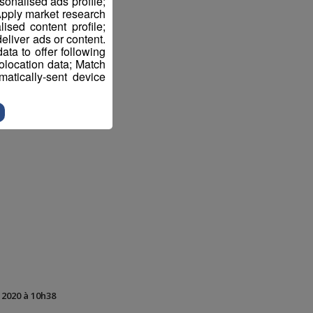
sonalised ads profile;
pply market research
sed content profile;
eliver ads or content.
ta to offer following
eolocation data; Match
atically-sent device
t 2020 à 10h38