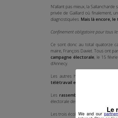
N’allant pas mieux, la Sallancharde 
privée de Gaillard où finalement, u
diagnostiquées.
Mais là encore, le
Confinement obligatoire pour tous le
Ce sont donc au total quatorze c
maire, François Daviet. Tous ont pa
campagne électorale
, le 15 févri
d’Annecy.
Les autres habitants, non contami
télétravail est encouragé
.
Les
rassemblements publics son
électorale des municipales est sus
Le 
We and our
partner
Les trois écoles et les services mun