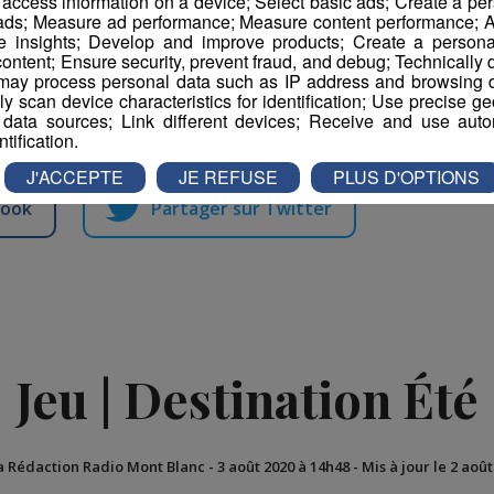
r access information on a device; Select basic ads; Create a per
 ads; Measure ad performance; Measure content performance; A
sormais considérée comme territoire à risque, un
e insights; Develop and improve products; Create a personali
ontent; Ensure security, prevent fraud, and debug; Technically d
assé quelques jours à La Balme-de-Sillingy, a été
ay process personal data such as IP address and browsing da
 retour en Bretagne
. Mesure de précaution,
vely scan device characteristics for identification; Use precise g
inq adultes ne présentent de symptôme.
 data sources; Link different devices; Receive and use autom
ntification.
J'ACCEPTE
JE REFUSE
PLUS D'OPTIONS
book
Partager sur Twitter
Jeu | Destination Été
a Rédaction Radio Mont Blanc
-
3 août 2020 à 14h48
-
Mis à jour le 2 aoû