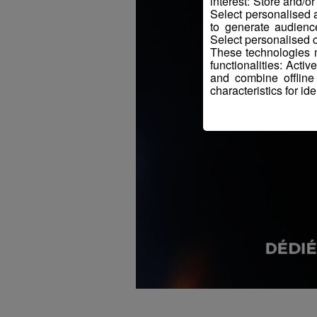
interest: Store and/o
Select personalised
to generate audienc
Select personalised c
These technologies m
functionalities: Acti
and combine offline
characteristics for ide