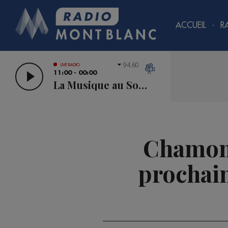
ACCUEIL
R
94.60
LIVE RADIO
11:00 - 00:00
La Musique au Sommet
Chamoni
prochai