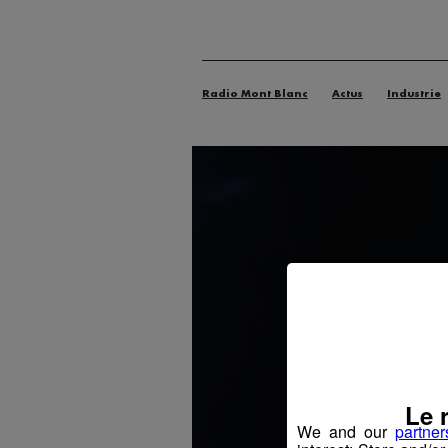
Radio Mont Blanc
Actus
Industrie
Le 
We and our
partner