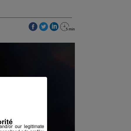
rité
nd/or our legitimate