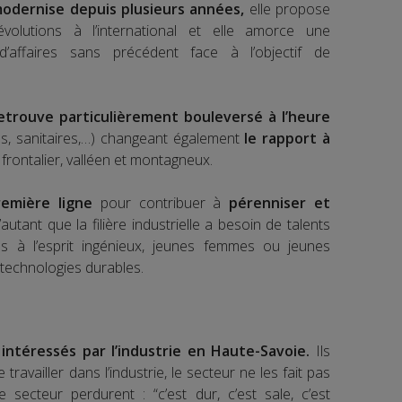
odernise depuis plusieurs années,
elle propose
volutions à l’international et elle amorce une
d’affaires sans précédent face à l’objectif de
retrouve particulièrement bouleversé à l’heure
es, sanitaires,…) changeant également
le rapport à
 frontalier, valléen et montagneux.
emière ligne
pour contribuer à
pérenniser et
’autant que la filière industrielle a besoin de talents
ens à l’esprit ingénieux, jeunes femmes ou jeunes
 technologies durables.
ntéressés par l’industrie en Haute-Savoie.
Ils
ravailler dans l’industrie, le secteur ne les fait pas
secteur perdurent : “c’est dur, c’est sale, c’est