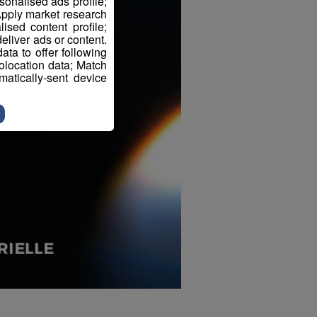
sonalised ads profile;
pply market research
sed content profile;
eliver ads or content.
ta to offer following
eolocation data; Match
atically-sent device