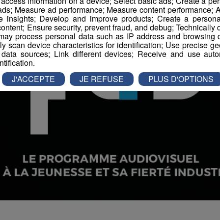
r access information on a device; Select basic ads; Create a per
 ads; Measure ad performance; Measure content performance; A
e insights; Develop and improve products; Create a personali
ontent; Ensure security, prevent fraud, and debug; Technically d
ay process personal data such as IP address and browsing da
vely scan device characteristics for identification; Use precise g
 data sources; Link different devices; Receive and use autom
ntification.
J'ACCEPTE
JE REFUSE
PLUS D'OPTIONS