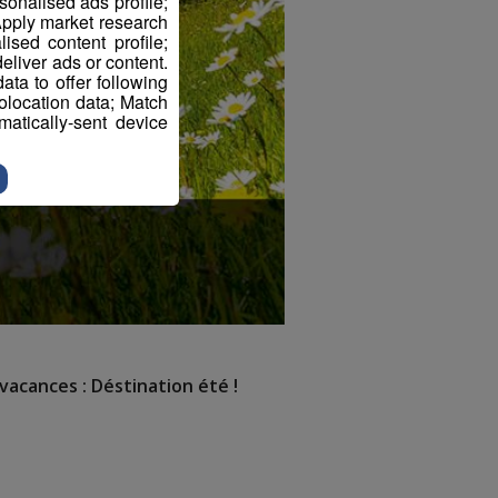
sonalised ads profile;
pply market research
sed content profile;
eliver ads or content.
ta to offer following
eolocation data; Match
atically-sent device
vacances : Déstination été !