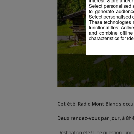
interest: Store and/o
Select personalised
to generate audienc
Select personalised c
These technologies m
functionalities: Acti
and combine offline
characteristics for ide
Cet été, Radio Mont Blanc s'occup
Deux rendez-vous par jour, à 8h4
Déstination été ! Une question...une 