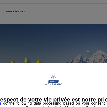
n
Jeux Cloturés
respect de votre vie privée est notre prio
s
do the following data processing based on your consent a