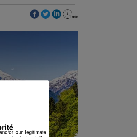
rité
nd/or our legitimate