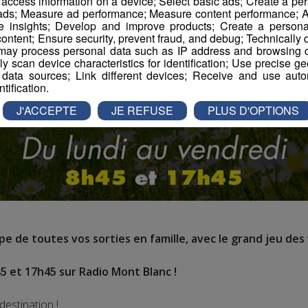
r access information on a device; Select basic ads; Create a per
 ads; Measure ad performance; Measure content performance; A
e insights; Develop and improve products; Create a personali
ontent; Ensure security, prevent fraud, and debug; Technically d
ay process personal data such as IP address and browsing da
vely scan device characteristics for identification; Use precise g
 data sources; Link different devices; Receive and use autom
ntification.
J'ACCEPTE
JE REFUSE
PLUS D'OPTIONS
e de toutes vos sorties en famille, avec le grand jeu des 
5 et 17h45 sur Radio Mont Blanc !
destination !