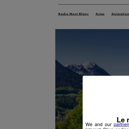
Radio Mont Blanc
Actus
Animatio
Le 
We and our
partner