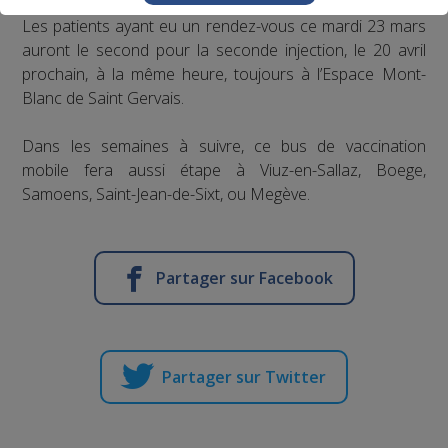
Les patients ayant eu un rendez-vous ce mardi 23 mars
auront le second pour la seconde injection, le 20 avril
prochain, à la même heure, toujours à l’Espace Mont-
Blanc de Saint Gervais.
Dans les semaines à suivre, ce bus de vaccination
mobile fera aussi étape à Viuz-en-Sallaz, Boege,
Samoens, Saint-Jean-de-Sixt, ou Megève.
Partager sur Facebook
Partager sur Twitter