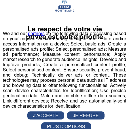
Etape à Saint Gervais les Bains.
Le respect de votre vie
Pour se déplacer à travers les différentes communes du
We and our
partners
do the following data processing based
privée est notre priorité
74, le Département a donc acquis un véhicule sanitaire
on your consent and/or our legitimate interest: Store and/or
access information on a device; Select basic ads; Create a
en capacité d’assurer le transport des vaccins, celui des
personalised ads profile; Select personalised ads; Measure
équipes médicales, mais également d’assurer une
ad performance; Measure content performance; Apply
éventuelle prise en charge médicale d’urgence en cas de
market research to generate audience insights; Develop and
improve products; Create a personalised content profile;
choc anaphylactique.
Select personalised content; Ensure security, prevent fraud,
and debug; Technically deliver ads or content. These
Ce mardi 23 mars, cette unité mobile faisait étape à
technologies may process personal data such as IP address
and browsing data to offer following functionalities: Actively
l’Espace Mont-Blanc de Saint Gervais. Alicia Casteras
scan device characteristics for identification; Use precise
était sur place.
geolocation data; Match and combine offline data sources;
Link different devices; Receive and use automatically-sent
device characteristics for identification.
J'ACCEPTE
JE REFUSE
PLUS D'OPTIONS