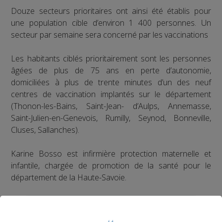
Douze secteurs prioritaires ont ainsi été établis pour
une population cible d’environ 1 400 personnes. Un
secteur par semaine sera concerné par les vaccinations
Les habitants ciblés prioritairement sont les personnes
âgées de plus de 75 ans en perte d’autonomie,
domiciliées à plus de trente minutes d’un des neuf
centres de vaccination implantés sur le département
(Thonon-les-Bains, Saint-Jean- d’Aulps, Annemasse,
Saint-Julien-en-Genevois, Rumilly, Seynod, Bonneville,
Cluses, Sallanches).
Karine Bosso est infirmière protection maternelle et
infantile, chargée de promotion de la santé pour le
département de la Haute-Savoie.