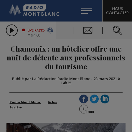
HOROSCOPE
CITIZEN MACHINERY
NOUS
CONTACTER
COMPAGNIE DU MONT-BLANC
LES CHRONIQUES DE L'EXPERT
GRAND MASSIF DOMAINES SKIABLES
LIVE RADIO
94.60
BORINI
Chamonix : un hôtelier offre une
BIGARD
nuit de détente aux professionnels
du tourisme
Publié par La Rédaction Radio Mont Blanc
-
23 mars 2021 à
14h35
Radio Mont Blanc
Actus
Société