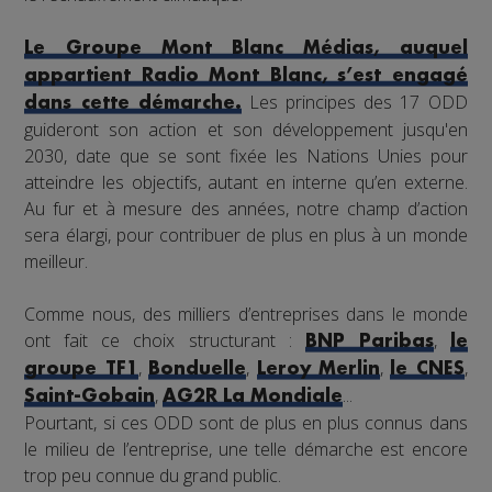
Le Groupe Mont Blanc Médias, auquel
appartient Radio Mont Blanc, s’est engagé
Les principes des 17 ODD
dans cette démarche.
guideront son action et son développement jusqu'en
2030, date que se sont fixée les Nations Unies pour
atteindre les objectifs, autant en interne qu’en externe.
Au fur et à mesure des années, notre champ d’action
sera élargi, pour contribuer de plus en plus à un monde
meilleur.
Comme nous, des milliers d’entreprises dans le monde
ont fait ce choix structurant :
,
BNP Paribas
le
,
,
,
,
groupe TF1
Bonduelle
Leroy Merlin
le CNES
,
...
Saint-Gobain
AG2R La Mondiale
Pourtant, si ces ODD sont de plus en plus connus dans
le milieu de l’entreprise, une telle démarche est encore
trop peu connue du grand public.