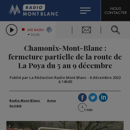
HOROSCOPE
CITIZEN MACHINERY
NOUS
CONTACTER
COMPAGNIE DU MONT-BLANC
LES CHRONIQUES DE L'EXPERT
GRAND MASSIF DOMAINES SKIABLES
LIVE RADIO
94.60
BORINI
Chamonix-Mont-Blanc :
BIGARD
fermeture partielle de la route de
La Poya du 5 au 9 décembre
Publié par La Rédaction Radio Mont Blanc
-
6 décembre 2022
à 14h00
Radio Mont Blanc
Actus
Société