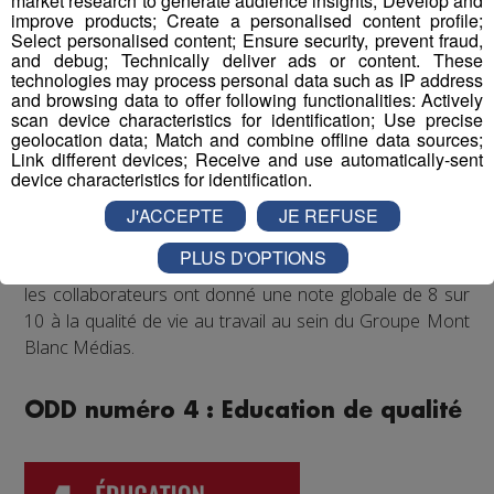
market research to generate audience insights; Develop and
régulièrement proposé aux salariés de participer à des
improve products; Create a personalised content profile;
événements festifs (rencontres sportives avec les clubs
Select personalised content; Ensure security, prevent fraud,
partenaires comme les Pionniers de Chamonix ou le FC
and debug; Technically deliver ads or content. These
technologies may process personal data such as IP address
Annecy, festivals de musique...) qui accroissent la
and browsing data to offer following functionalities: Actively
cohésion d'équipe et renforcent les liens entre
scan device characteristics for identification; Use precise
collègues.
geolocation data; Match and combine offline data sources;
Link different devices; Receive and use automatically-sent
device characteristics for identification.
Enfin, un questionnaire bien-être envoyé chaque année
J'ACCEPTE
JE REFUSE
à tous les collaborateurs permet d'identifier les
difficultés qui pourraient être rencontrées par les
PLUS D'OPTIONS
différents salariés, et d'y remédier. Au mois de juin 2022,
les collaborateurs ont donné une note globale de 8 sur
10 à la qualité de vie au travail au sein du Groupe Mont
Blanc Médias.
ODD numéro 4 : Education de qualité