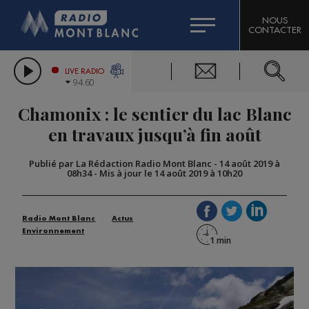
HOROSCOPE
CITIZEN MACHINERY
NOUS
CONTACTER
COMPAGNIE DU MONT-BLANC
LES CHRONIQUES DE L'EXPERT
GRAND MASSIF DOMAINES SKIABLES
LIVE RADIO
94.60
BORINI
Chamonix : le sentier du lac Blanc
BIGARD
en travaux jusqu’à fin août
Publié par La Rédaction Radio Mont Blanc
-
14 août 2019 à
08h34
-
Mis à jour le 14 août 2019 à 10h20
Radio Mont Blanc
Actus
Environnement