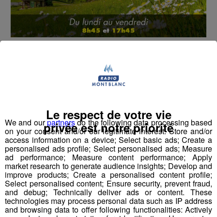
Cet été, Radio Mont Blanc s'occupe de toutes vos
sorties en famille, avec le grand jeu des vacances :
Déstination été !
Deux rendez-vous par jour, à 8h45 et 17h45 sur
Radio Mont Blanc !
Le respect de votre vie
We and our
partners
do the following data processing based
privée est notre priorité
Déstination été ! Une question...une destination !
on your consent and/or our legitimate interest: Store and/or
access information on a device; Select basic ads; Create a
personalised ads profile; Select personalised ads; Measure
Nous vous poserons une question, a vous de faire le
ad performance; Measure content performance; Apply
bon choix entre les 3 réponses pour repartir avec vos
market research to generate audience insights; Develop and
entrées pour un maximum d'activités dans la région !
improve products; Create a personalised content profile;
Select personalised content; Ensure security, prevent fraud,
and debug; Technically deliver ads or content. These
Inscription par téléphone toute la journée pour
technologies may process personal data such as IP address
participer aux 2 tirages au sort par jour à 8h45 et 17h45.
and browsing data to offer following functionalities: Actively