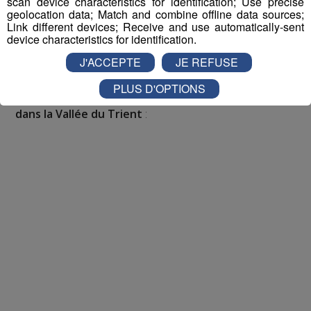
scan device characteristics for identification; Use precise
Appelez le standard au 04 50 58 24 09
geolocation data; Match and combine offline data sources;
Link different devices; Receive and use automatically-sent
Pour cette semaine on vous offre vos entrées pour vous
device characteristics for identification.
et la personne de votre choix pour
WALIBI RHONE
J'ACCEPTE
JE REFUSE
ALPES
!
PLUS D'OPTIONS
Nathan est allé tester pour vous
Verticalp Émosson,
dans la Vallée du Trient
: