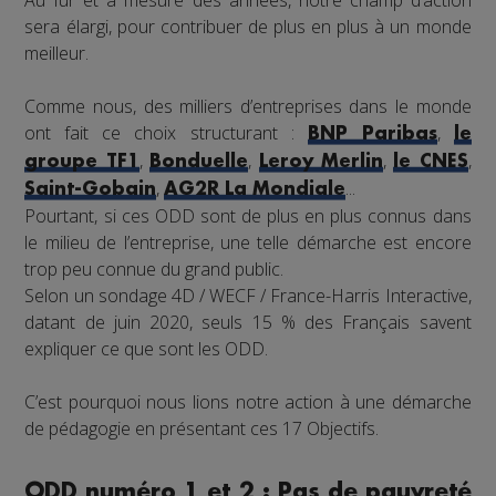
sera élargi, pour contribuer de plus en plus à un monde
meilleur.
Comme nous, des milliers d’entreprises dans le monde
ont fait ce choix structurant :
,
BNP Paribas
le
,
,
,
,
groupe TF1
Bonduelle
Leroy Merlin
le CNES
,
...
Saint-Gobain
AG2R La Mondiale
Pourtant, si ces ODD sont de plus en plus connus dans
le milieu de l’entreprise, une telle démarche est encore
trop peu connue du grand public.
Selon un sondage 4D / WECF / France-Harris Interactive,
datant de juin 2020, seuls 15 % des Français savent
expliquer ce que sont les ODD.
C’est pourquoi nous lions notre action à une démarche
de pédagogie en présentant ces 17 Objectifs.
ODD numéro 1 et 2 : Pas de pauvreté