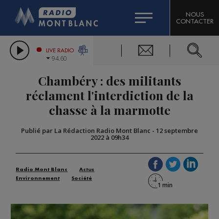
HOROSCOPE
CITIZEN MACHINERY
NOUS
CONTACTER
COMPAGNIE DU MONT-BLANC
LES CHRONIQUES DE L'EXPERT
GRAND MASSIF DOMAINES SKIABLES
LIVE RADIO
94.60
BORINI
Chambéry : des militants
BIGARD
réclament l'interdiction de la
chasse à la marmotte
Publié par La Rédaction Radio Mont Blanc
-
12 septembre
2022 à 09h34
Radio Mont Blanc
Actus
Environnement
Société