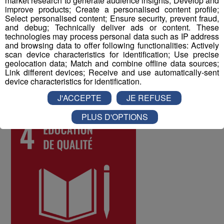
market research to generate audience insights; Develop and
à tous les collaborateurs permet d'identifier les
improve products; Create a personalised content profile;
difficultés qui pourraient être rencontrées par les
Select personalised content; Ensure security, prevent fraud,
différents salariés, et d'y remédier. Au mois de juin 2022,
and debug; Technically deliver ads or content. These
technologies may process personal data such as IP address
les collaborateurs ont donné une note globale de 8 sur
and browsing data to offer following functionalities: Actively
10 à la qualité de vie au travail au sein du Groupe Mont
scan device characteristics for identification; Use precise
Blanc Médias.
geolocation data; Match and combine offline data sources;
Link different devices; Receive and use automatically-sent
device characteristics for identification.
ODD numéro 4 : Education de qualité
J'ACCEPTE
JE REFUSE
PLUS D'OPTIONS