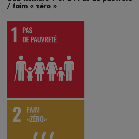
/ faim « zéro »