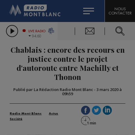
HOROSCOPE
CITIZEN MACHINERY
NOUS
CONTACTER
COMPAGNIE DU MONT-BLANC
LES CHRONIQUES DE L'EXPERT
GRAND MASSIF DOMAINES SKIABLES
LIVE RADIO
94.60
BORINI
Chablais : encore des recours en
BIGARD
justice contre le projet
d'autoroute entre Machilly et
Thonon
Publié par La Rédaction Radio Mont Blanc
-
3 mars 2020 à
09h59
Radio Mont Blanc
Actus
Société