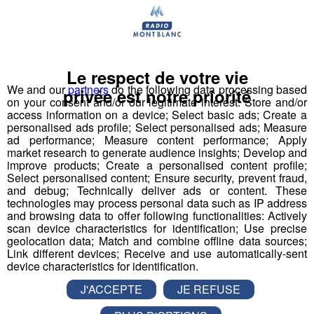
Déstination été ! Une question...une destination !
Nous vous poserons une question, a vous de faire le
bon choix entre les 3 réponses pour repartir avec vos
entrées pour un maximum d'activités dans la région !
Le respect de votre vie
We and our
partners
do the following data processing based
privée est notre priorité
on your consent and/or our legitimate interest: Store and/or
Inscription par téléphone toute la journée pour
access information on a device; Select basic ads; Create a
participer aux 2 tirages au sort par jour à 8h45 et 17h45.
personalised ads profile; Select personalised ads; Measure
ad performance; Measure content performance; Apply
Appelez le standard au 04 50 58 24 09
market research to generate audience insights; Develop and
improve products; Create a personalised content profile;
Pour cette semaine on vous offre vos entrées pour vous
Select personalised content; Ensure security, prevent fraud,
and debug; Technically deliver ads or content. These
et la personne de votre choix pour
WALIBI RHONE
technologies may process personal data such as IP address
ALPES
!
and browsing data to offer following functionalities: Actively
scan device characteristics for identification; Use precise
Nathan est allé tester pour vous
Verticalp Émosson,
geolocation data; Match and combine offline data sources;
dans la Vallée du Trient
:
Link different devices; Receive and use automatically-sent
device characteristics for identification.
J'ACCEPTE
JE REFUSE