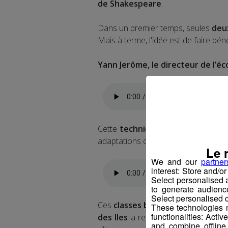
de Shakespeare
.
Dans un premier temps, seules
deu
Mais à terme, l'idée est de faire bén
Yann Jerôme, le directeur de l’éc
Cette
technique d’apprentissage
adaptations comme l’explique Yann 
Le 
We and our
partner
interest: Store and/o
Select personalised
to generate audienc
Select personalised c
Ces
classes bilingues
ne sont pas e
These technologies m
functionalities: Acti
des Iles
a reçu plusieurs demandes 
and combine offline