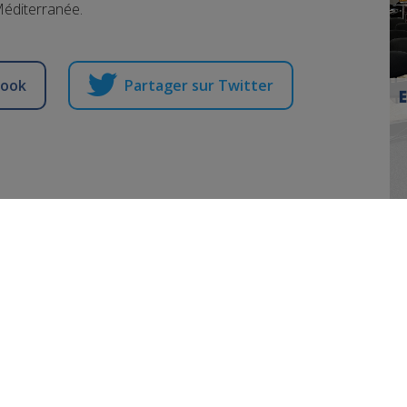
Méditerranée.
book
Partager sur Twitter
10 mois de prison ave
un moniteur