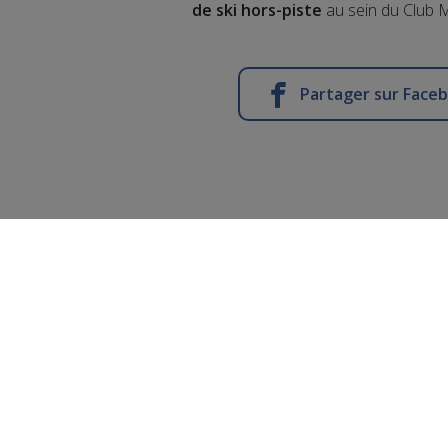
de ski hors-piste
au sein du Club 
Partager sur Face
La Plagne : 