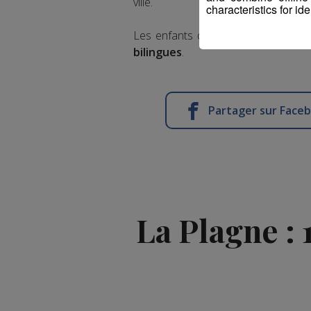
ville.
characteristics for ide
Les enfants déjà scolarisés aux I
bilingues
.
Partager sur Face
La Plagne : 