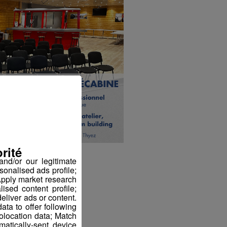
rité
nd/or our legitimate
sonalised ads profile;
pply market research
sed content profile;
eliver ads or content.
ta to offer following
eolocation data; Match
atically-sent device