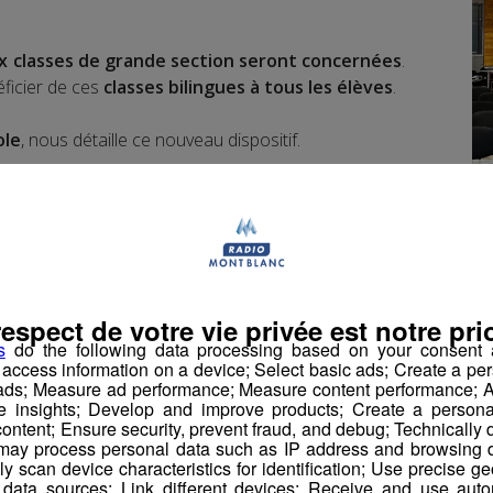
x classes de grande section seront concernées
.
éficier de ces
classes bilingues à tous les élèves
.
ole
, nous détaille ce nouveau dispositif.
 anglo-saxonne
bien particulière va demander des
Jerôme.
respect de votre vie privée est notre prio
s
do the following data processing based on your consent a
r access information on a device; Select basic ads; Create a per
 ads; Measure ad performance; Measure content performance; A
e insights; Develop and improve products; Create a personali
ontent; Ensure security, prevent fraud, and debug; Technically d
ncore mises en place qu'elles plaisent déjà : l'
école
ay process personal data such as IP address and browsing da
vely scan device characteristics for identification; Use precise g
de dérogation de parents d'autres quartiers de la
 data sources; Link different devices; Receive and use autom