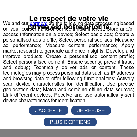
entrées pour un maximum d'activités dans la région !
Inscription par téléphone toute la journée pour
Le respect de votre vie
participer aux 2 tirages au sort par jour à 8h45 et 17h45.
We and our
partners
do the following data processing based
privée est notre priorité
on your consent and/or our legitimate interest: Store and/or
Appelez le standard au 04 50 58 24 09
access information on a device; Select basic ads; Create a
personalised ads profile; Select personalised ads; Measure
Pour cette semaine on vous offre vos entrées pour vous
ad performance; Measure content performance; Apply
market research to generate audience insights; Develop and
et la personne de votre choix pour
WALIBI RHONE
improve products; Create a personalised content profile;
ALPES
!
Select personalised content; Ensure security, prevent fraud,
and debug; Technically deliver ads or content. These
Nathan est allé tester pour vous
Verticalp Émosson,
technologies may process personal data such as IP address
and browsing data to offer following functionalities: Actively
dans la Vallée du Trient
:
scan device characteristics for identification; Use precise
geolocation data; Match and combine offline data sources;
Link different devices; Receive and use automatically-sent
device characteristics for identification.
J'ACCEPTE
JE REFUSE
PLUS D'OPTIONS