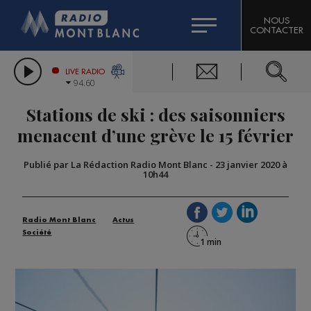
HOROSCOPE
CITIZEN MACHINERY
NOUS
CONTACTER
COMPAGNIE DU MONT-BLANC
LES CHRONIQUES DE L'EXPERT
GRAND MASSIF DOMAINES SKIABLES
LIVE RADIO
94.60
BORINI
Stations de ski : des saisonniers
BIGARD
menacent d’une grève le 15 février
Publié par La Rédaction Radio Mont Blanc
-
23 janvier 2020 à
10h44
Radio Mont Blanc
Actus
Société