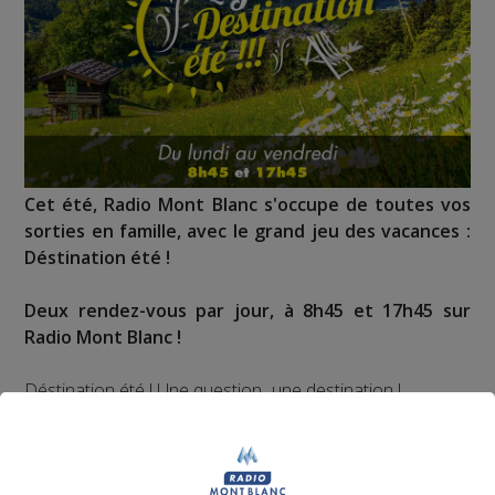
Cet été, Radio Mont Blanc s'occupe de toutes vos
sorties en famille, avec le grand jeu des vacances :
Déstination été !
Deux rendez-vous par jour, à 8h45 et 17h45 sur
Radio Mont Blanc !
Déstination été ! Une question...une destination !
Nous vous poserons une question, a vous de faire le
bon choix entre les 3 réponses pour repartir avec vos