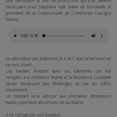
Une démolition et une reconstruction qui était devenu
nécessaire pour Stéphane Valli, maire de Bonneville et
président de la Communauté de Communes Faucigny
Glières :
La démolition des bâtiments H, E et C doit se terminer en
ce mois d’avril.
Les familles résidant dans ces bâtiments ont été
relogées à la résidence Manet et la Résidence Luminelle
située Boulevard des Allobroges et rue du Giffre,
notamment.
Un habitant venu assister aux premières démolitions
habite justement désormais rue du Manet.
Il ne cachait pas son émotion :