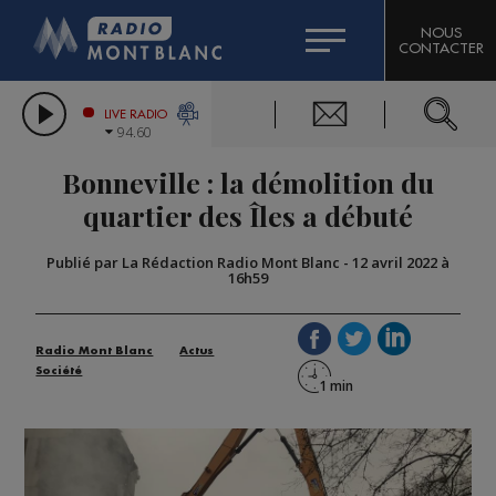
HOROSCOPE
CITIZEN MACHINERY
NOUS
CONTACTER
COMPAGNIE DU MONT-BLANC
LES CHRONIQUES DE L'EXPERT
GRAND MASSIF DOMAINES SKIABLES
LIVE RADIO
94.60
BORINI
Bonneville : la démolition du
BIGARD
quartier des Îles a débuté
Publié par La Rédaction Radio Mont Blanc
-
12 avril 2022 à
16h59
Radio Mont Blanc
Actus
Société