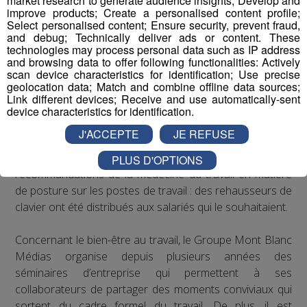
market research to generate audience insights; Develop and
improve products; Create a personalised content profile;
Soutenir les campagnes préventives de santé
Select personalised content; Ensure security, prevent fraud,
publique sur les maladies graves, telles que le
and debug; Technically deliver ads or content. These
VIH/SIDA, le cancer, les maladies
technologies may process personal data such as IP address
and browsing data to offer following functionalities: Actively
cardiovasculaires, le paludisme, la tuberculose ou
scan device characteristics for identification; Use precise
l’obésité
geolocation data; Match and combine offline data sources;
Link different devices; Receive and use automatically-sent
Les actions de Radio Mont Blanc
device characteristics for identification.
J'ACCEPTE
JE REFUSE
Concernant les troubles musculo-squelettiques, Radio
Mont Blanc s’est engagé à respecter les
PLUS D'OPTIONS
recommandations de la médecine du travail en matière
de posture sur les postes de travail : des rehausseurs de
clavier ont été distribués aux salariés qui le souhaitaient.
Concernant le bien-être au travail, le Groupe Mont Blanc
Médias organise depuis plusieurs années des
séminaires d’entreprise qui permettent à ses
collaborateurs de partager des moments conviviaux qui
sortent du cadre formel du travail. De plus, il est