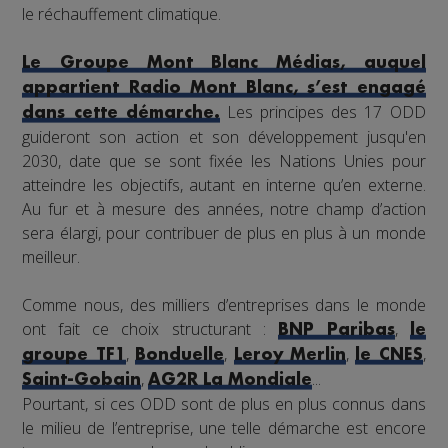
le réchauffement climatique.
Le Groupe Mont Blanc Médias, auquel
appartient Radio Mont Blanc, s’est engagé
Les principes des 17 ODD
dans cette démarche.
guideront son action et son développement jusqu'en
2030, date que se sont fixée les Nations Unies pour
atteindre les objectifs, autant en interne qu’en externe.
Au fur et à mesure des années, notre champ d’action
sera élargi, pour contribuer de plus en plus à un monde
meilleur.
Comme nous, des milliers d’entreprises dans le monde
ont fait ce choix structurant :
,
BNP Paribas
le
,
,
,
,
groupe TF1
Bonduelle
Leroy Merlin
le CNES
,
...
Saint-Gobain
AG2R La Mondiale
Pourtant, si ces ODD sont de plus en plus connus dans
le milieu de l’entreprise, une telle démarche est encore