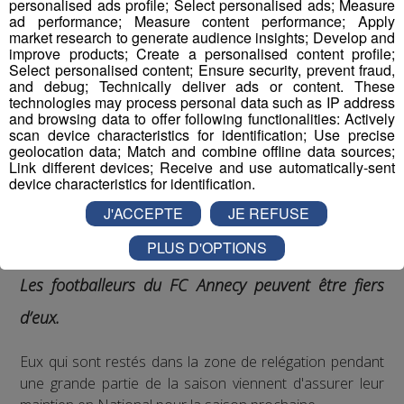
personalised ads profile; Select personalised ads; Measure
ad performance; Measure content performance; Apply
market research to generate audience insights; Develop and
improve products; Create a personalised content profile;
Select personalised content; Ensure security, prevent fraud,
and debug; Technically deliver ads or content. These
technologies may process personal data such as IP address
and browsing data to offer following functionalities: Actively
scan device characteristics for identification; Use precise
geolocation data; Match and combine offline data sources;
Link different devices; Receive and use automatically-sent
device characteristics for identification.
J'ACCEPTE
JE REFUSE
PLUS D'OPTIONS
Les footballeurs du FC Annecy peuvent être fiers
d’eux.
Eux qui sont restés dans la zone de relégation pendant
une grande partie de la saison viennent d'assurer leur