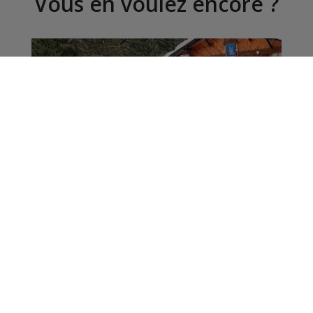
Vous en voulez encore ?
Morzine-Avoriaz : à
Montriond, le Happy
Hours Bar fait Sam