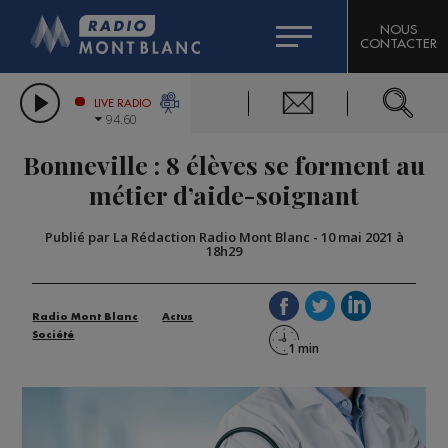
HOROSCOPE
CITIZEN MACHINERY
NOUS
CONTACTER
COMPAGNIE DU MONT-BLANC
LES CHRONIQUES DE L'EXPERT
GRAND MASSIF DOMAINES SKIABLES
LIVE RADIO
94.60
BORINI
Bonneville : 8 élèves se forment au
BIGARD
métier d’aide-soignant
Publié par La Rédaction Radio Mont Blanc
-
10 mai 2021 à
18h29
Radio Mont Blanc
Actus
Société