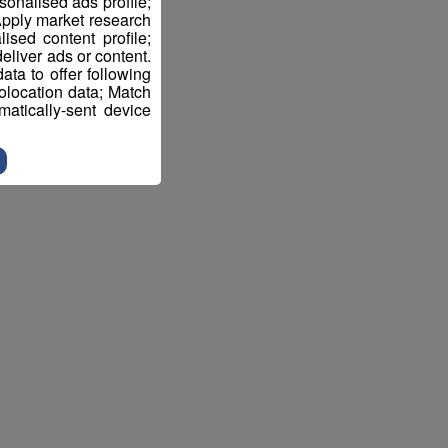
sonalised ads profile;
pply market research
sed content profile;
eliver ads or content.
ta to offer following
eolocation data; Match
atically-sent device