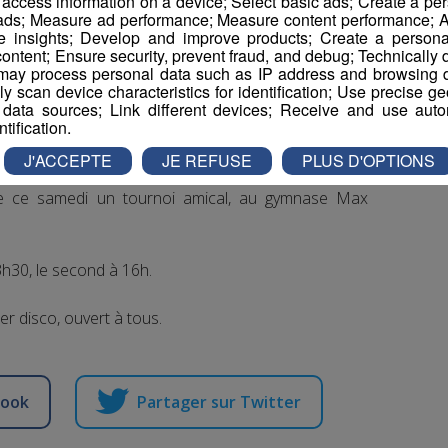
r access information on a device; Select basic ads; Create a per
 ads; Measure ad performance; Measure content performance; A
loody Nurse et sa coéquipière Coco Butt.
e insights; Develop and improve products; Create a personali
ontent; Ensure security, prevent fraud, and debug; Technically d
ay process personal data such as IP address and browsing da
vely scan device characteristics for identification; Use precise g
 data sources; Link different devices; Receive and use autom
ntification.
J'ACCEPTE
JE REFUSE
PLUS D'OPTIONS
ut ressembler un match de roller derby, le club des
se ce samedi un tournoi amical, au gymnase Max
30, le second à 16h.
er disco, ouvert à tous.
book
Partager sur Twitter