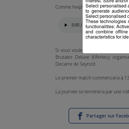
interest: Store and/o
Select personalised
Comme l'expliquent Aurélia, alias B
to generate audienc
Select personalised c
These technologies m
functionalities: Acti
and combine offline
characteristics for ide
Si vous voulez découvrir à quoi pe
Brutales Deluxe d'Annecy organi
Decarre de Seynod.
Le premier match commencera à 13h
La journée se terminera par une roll
Partager sur Face