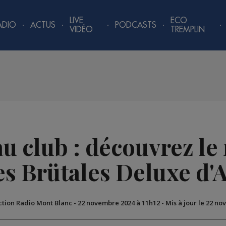
LIVE
ECO
ADIO
ACTUS
PODCASTS
VIDÉO
TREMPLIN
u club : découvrez le 
es Brütales Deluxe d'
ction Radio Mont Blanc
-
22 novembre 2024 à 11h12
-
Mis à jour le 22 n