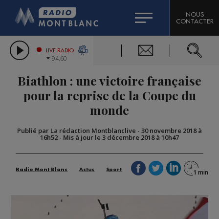
HOROSCOPE
CITIZEN MACHINERY
NOUS
CONTACTER
COMPAGNIE DU MONT-BLANC
LES CHRONIQUES DE L'EXPERT
GRAND MASSIF DOMAINES SKIABLES
LIVE RADIO
94.60
BORINI
Biathlon : une victoire française
BIGARD
pour la reprise de la Coupe du
monde
Publié par La rédaction Montblanclive
-
30 novembre 2018 à
16h52
-
Mis à jour le 3 décembre 2018 à 10h47
Radio Mont Blanc
Actus
Sport