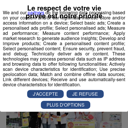
Le respect de votre vie
We and our
partners
do the following data processing based
privée est notre priorité
Mois sans tabac : opération
on your consent and/or our legitimate interest: Store and/or
access information on a device; Select basic ads; Create a
réussie pour trois infirmières du
personalised ads profile; Select personalised ads; Measure
CHAL
ad performance; Measure content performance; Apply
market research to generate audience insights; Develop and
improve products; Create a personalised content profile;
Publié par La rédaction Montblanclive
-
3 décembre 2018 à
Select personalised content; Ensure security, prevent fraud,
10h57
-
Mis à jour le 3 décembre 2018 à 11h01
and debug; Technically deliver ads or content. These
technologies may process personal data such as IP address
and browsing data to offer following functionalities: Actively
scan device characteristics for identification; Use precise
Radio Mont Blanc
Actus
geolocation data; Match and combine offline data sources;
Société
Link different devices; Receive and use automatically-sent
device characteristics for identification.
J'ACCEPTE
JE REFUSE
PLUS D'OPTIONS