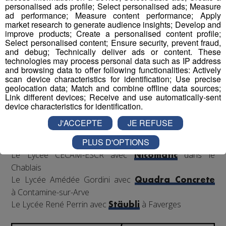
personalised ads profile; Select personalised ads; Measure
binômes,
présentes en école et en accueillant les
ad performance; Measure content performance; Apply
classes pour visites, conseils et fabrication de pièces
market research to generate audience insights; Develop and
nécessaires pour rendre le robot le plus performant
improve products; Create a personalised content profile;
Select personalised content; Ensure security, prevent fraud,
possible en vue de la compétition.
and debug; Technically deliver ads or content. These
technologies may process personal data such as IP address
and browsing data to offer following functionalities: Actively
scan device characteristics for identification; Use precise
Les binômes ?
geolocation data; Match and combine offline data sources;
4 établissements scolaires avec 4 entreprises
Link different devices; Receive and use automatically-sent
device characteristics for identification.
industrielles phrases de Haute-Savoie couvrant les 3
coins du territoire :
J'ACCEPTE
JE REFUSE
Le Lycée Charles Poncet avec le groupe
dans
Bontaz
PLUS D'OPTIONS
la Vallée de l'Arve
Le Lycée CECAM-ESCR avec
dans le
Nicomatic
Chablais
Le Lycée Amédée Gordini avec
Quadra Concrete
à Contamine-sur-Arve
Le Lycée René Perrin avec
à Faverges
Stäubli