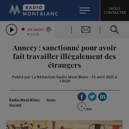
HOROSCOPE
CITIZEN MACHINERY
NOUS
CONTACTER
COMPAGNIE DU MONT-BLANC
LES CHRONIQUES DE L'EXPERT
GRAND MASSIF DOMAINES SKIABLES
LIVE RADIO
94.60
BORINI
Annecy : sanctionné pour avoir
BIGARD
fait travailler illégalement des
étrangers
Publié par La Rédaction Radio Mont Blanc
-
15 avril 2025 à
13h29
Radio Mont Blanc
Actus
Société