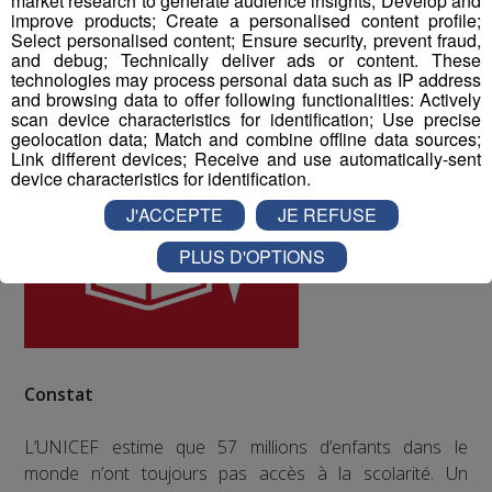
market research to generate audience insights; Develop and
improve products; Create a personalised content profile;
ODD numéro 4 : Education de qualité
Select personalised content; Ensure security, prevent fraud,
and debug; Technically deliver ads or content. These
technologies may process personal data such as IP address
and browsing data to offer following functionalities: Actively
scan device characteristics for identification; Use precise
geolocation data; Match and combine offline data sources;
Link different devices; Receive and use automatically-sent
device characteristics for identification.
J'ACCEPTE
JE REFUSE
PLUS D'OPTIONS
Constat
L’UNICEF estime que 57 millions d’enfants dans le
monde n’ont toujours pas accès à la scolarité. Un