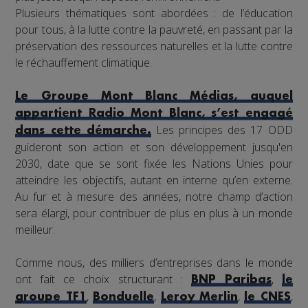
Plusieurs thématiques sont abordées : de l’éducation
pour tous, à la lutte contre la pauvreté, en passant par la
préservation des ressources naturelles et la lutte contre
le réchauffement climatique.
Le Groupe Mont Blanc Médias, auquel
appartient Radio Mont Blanc, s’est engagé
Les principes des 17 ODD
dans cette démarche.
guideront son action et son développement jusqu'en
2030, date que se sont fixée les Nations Unies pour
atteindre les objectifs, autant en interne qu’en externe.
Au fur et à mesure des années, notre champ d’action
sera élargi, pour contribuer de plus en plus à un monde
meilleur.
Comme nous, des milliers d’entreprises dans le monde
ont fait ce choix structurant :
,
BNP Paribas
le
,
,
,
,
groupe TF1
Bonduelle
Leroy Merlin
le CNES