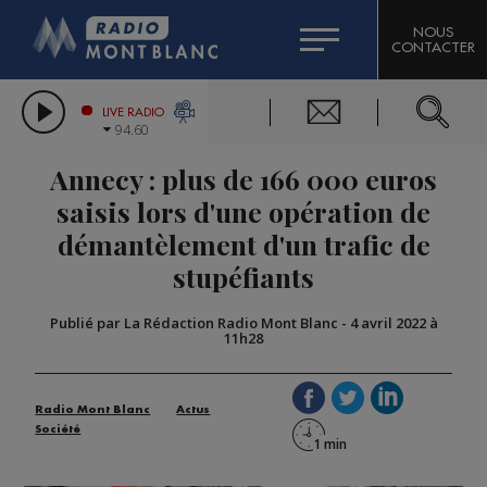
HOROSCOPE
CITIZEN MACHINERY
NOUS
CONTACTER
COMPAGNIE DU MONT-BLANC
LES CHRONIQUES DE L'EXPERT
GRAND MASSIF DOMAINES SKIABLES
LIVE RADIO
94.60
BORINI
Annecy : plus de 166 000 euros
BIGARD
saisis lors d'une opération de
démantèlement d'un trafic de
stupéfiants
Publié par La Rédaction Radio Mont Blanc
-
4 avril 2022 à
11h28
Radio Mont Blanc
Actus
Société