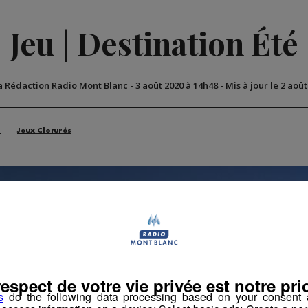
Jeu | Destination Été
a Rédaction Radio Mont Blanc
-
3 août 2020 à 14h48
-
Mis à jour le 2 aoû
n
Jeux Cloturés
respect de votre vie privée est notre prio
s
do the following data processing based on your consent a