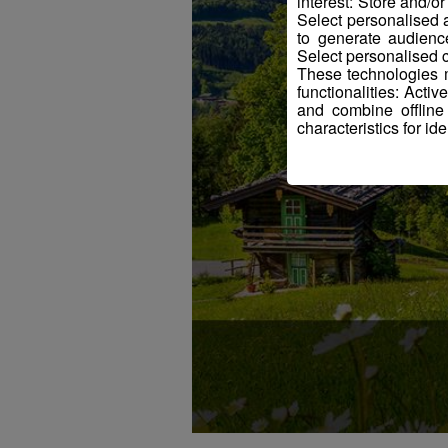
interest: Store and/o
Select personalised
to generate audienc
Select personalised c
These technologies m
functionalities: Acti
and combine offline
characteristics for ide