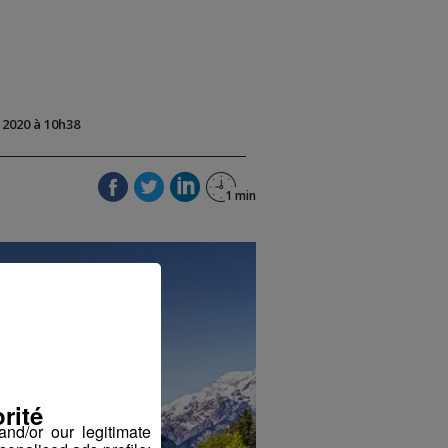
t 2020 à 10h38
rité
nd/or our legitimate