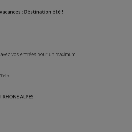
vacances : Déstination été !
ir avec vos entrées pour un maximum
7h45.
I RHONE ALPES
!