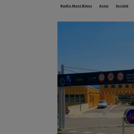
Radio Mont Blanc
Actus
Société