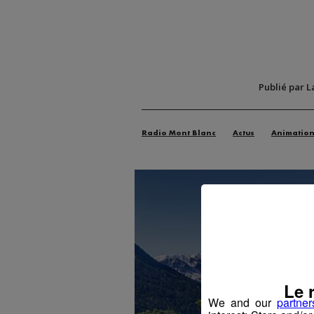
Publié par L
Radio Mont Blanc
Actus
Animatio
Le 
We and our
partner