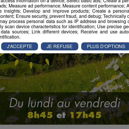
r access information on a device; Select basic ads; Create a per
 ads; Measure ad performance; Measure content performance; A
e insights; Develop and improve products; Create a personali
ontent; Ensure security, prevent fraud, and debug; Technically d
ay process personal data such as IP address and browsing da
vely scan device characteristics for identification; Use precise g
 data sources; Link different devices; Receive and use autom
ntification.
J'ACCEPTE
JE REFUSE
PLUS D'OPTIONS