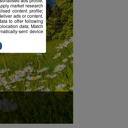
sonalised ads profile;
pply market research
sed content profile;
eliver ads or content.
ta to offer following
eolocation data; Match
atically-sent device