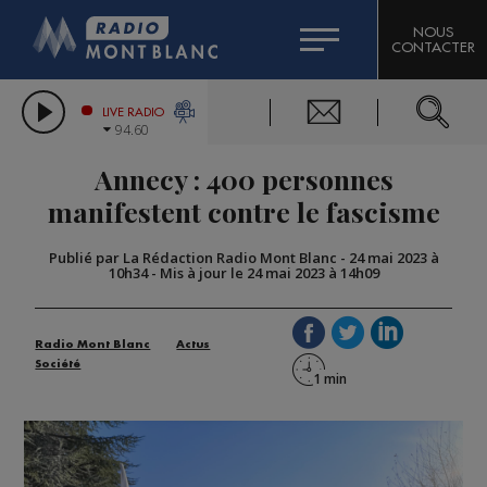
HOROSCOPE
CITIZEN MACHINERY
NOUS
CONTACTER
COMPAGNIE DU MONT-BLANC
LES CHRONIQUES DE L'EXPERT
GRAND MASSIF DOMAINES SKIABLES
LIVE RADIO
94.60
BORINI
Annecy : 400 personnes
BIGARD
manifestent contre le fascisme
Publié par La Rédaction Radio Mont Blanc
-
24 mai 2023 à
10h34
-
Mis à jour le 24 mai 2023 à 14h09
Radio Mont Blanc
Actus
Société