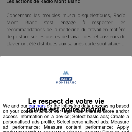
Les actions de Radio Mont Blanc
Concernant les troubles musculo-squelettiques, Radio
Mont Blanc s’est engagé à respecter les
recommandations de la médecine du travail en matière
de posture sur les postes de travail : des rehausseurs de
clavier ont été distribués aux salariés qui le souhaitaient.
Concernant le bien-être au travail, le Groupe Mont Blanc
Médias organise depuis plusieurs années des
séminaires d’entreprise qui permettent à ses
collaborateurs de partager des moments conviviaux qui
sortent du cadre formel du travail. De plus, il est
régulièrement proposé aux salariés de participer à des
Le respect de votre vie
événements festifs (rencontres sportives avec les clubs
We and our
partners
do the following data processing based
privée est notre priorité
partenaires comme les Pionniers de Chamonix ou le FC
on your consent and/or our legitimate interest: Store and/or
Annecy, festivals de musique...) qui accroissent la
access information on a device; Select basic ads; Create a
cohésion d'équipe et renforcent les liens entre
personalised ads profile; Select personalised ads; Measure
ad performance; Measure content performance; Apply
collègues.