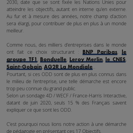
2030, date que se sont fixée les Nations Unies pour
atteindre les objectifs, autant en interne qu’en externe.
Au fur et à mesure des années, notre champ d’action
sera élargi, pour contribuer de plus en plus à un monde
meilleur.
Comme nous, des milliers d’entreprises dans le monde
ont fait ce choix structurant :
,
BNP Paribas
le
,
,
,
,
groupe TF1
Bonduelle
Leroy Merlin
le CNES
,
...
Saint-Gobain
AG2R La Mondiale
Pourtant, si ces ODD sont de plus en plus connus dans
le milieu de l’entreprise, une telle démarche est encore
trop peu connue du grand public.
Selon un sondage 4D / WECF / France-Harris Interactive,
datant de juin 2020, seuls 15 % des Français savent
expliquer ce que sont les ODD.
C’est pourquoi nous lions notre action à une démarche
de pédagogie en présentant ces 17 Objectifs.