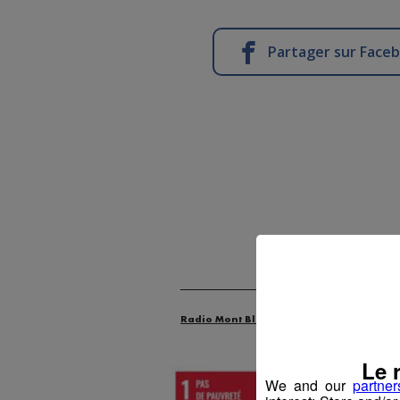
Partager sur Face
Radio Mont Blanc
Actus
Les Dossie
Le 
We and our
partner