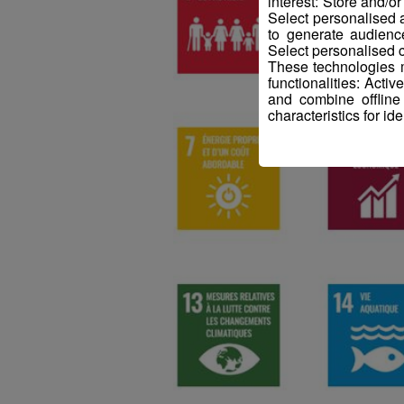
interest: Store and/o
Select personalised
to generate audienc
Select personalised c
These technologies m
functionalities: Acti
and combine offline
characteristics for ide