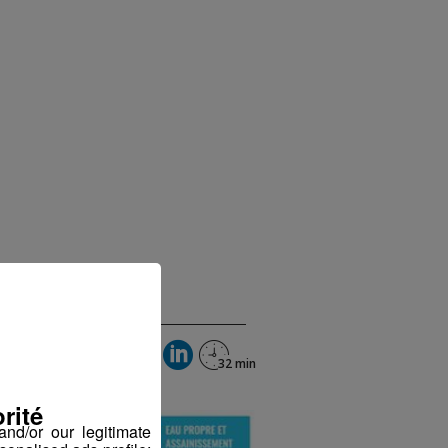
rité
nd/or our legitimate