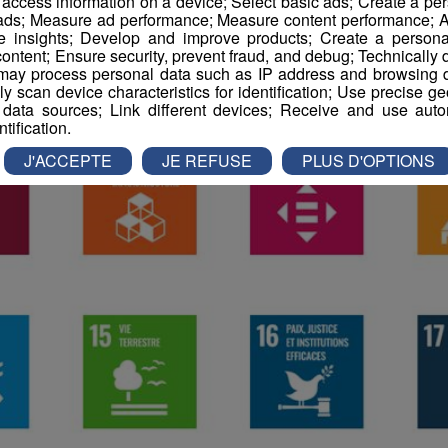
r access information on a device; Select basic ads; Create a per
 ads; Measure ad performance; Measure content performance; A
e insights; Develop and improve products; Create a personali
ontent; Ensure security, prevent fraud, and debug; Technically d
ay process personal data such as IP address and browsing da
vely scan device characteristics for identification; Use precise g
 data sources; Link different devices; Receive and use autom
ntification.
J'ACCEPTE
JE REFUSE
PLUS D'OPTIONS