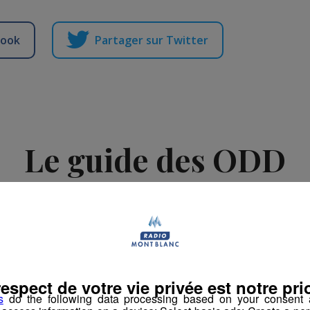
book
Partager sur Twitter
Le guide des ODD
-
25 septembre 2023 à 12h14
-
Mis à jour le 6 février 2024 à 17h39
rs
respect de votre vie privée est notre prio
s
do the following data processing based on your consent a