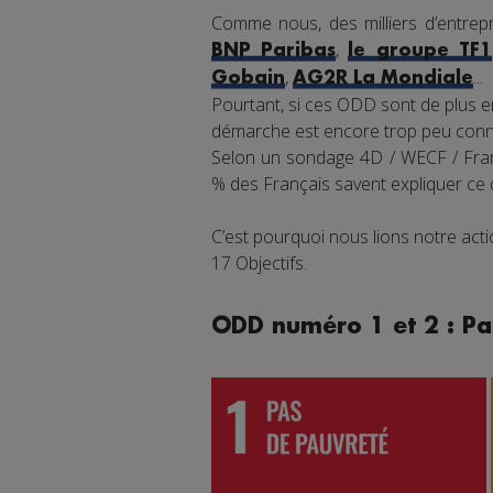
Comme nous, des milliers d’entrepr
,
BNP Paribas
le groupe TF1
,
...
Gobain
AG2R La Mondiale
Pourtant, si ces ODD sont de plus en
démarche est encore trop peu connu
Selon un sondage 4D / WECF / Franc
% des Français savent expliquer ce
C’est pourquoi nous lions notre ac
17 Objectifs.
ODD numéro 1 et 2 : Pa