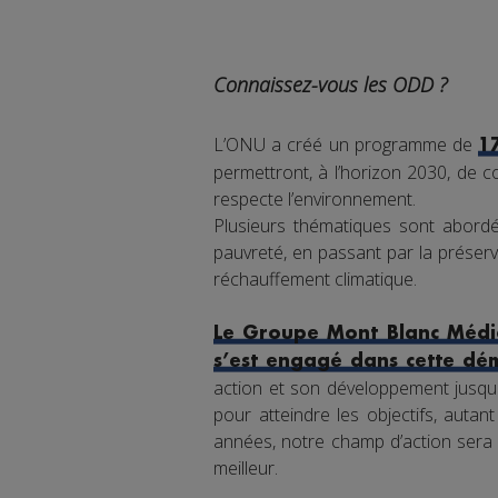
Connaissez-vous les ODD ?
L’ONU a créé un programme de
1
permettront, à l’horizon 2030, de co
respecte l’environnement.
Plusieurs thématiques sont abordée
pauvreté, en passant par la préserva
réchauffement climatique.
Le Groupe Mont Blanc Média
s’est engagé dans cette dé
action et son développement jusqu'
pour atteindre les objectifs, auta
années, notre champ d’action sera 
meilleur.