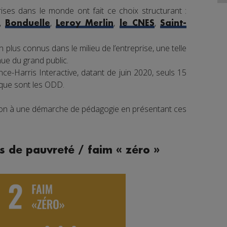
ises dans le monde ont fait ce choix structurant :
,
,
,
,
Bonduelle
Leroy Merlin
le CNES
Saint-
 plus connus dans le milieu de l’entreprise, une telle
e du grand public.
e-Harris Interactive, datant de juin 2020, seuls 15
 que sont les ODD.
tion à une démarche de pédagogie en présentant ces
s de pauvreté / faim « zéro »