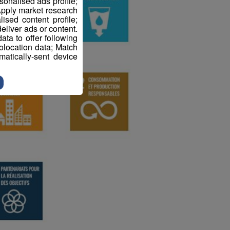
sonalised ads profile;
pply market research
sed content profile;
eliver ads or content.
ta to offer following
eolocation data; Match
atically-sent device