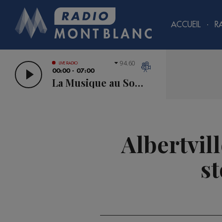
ACCUEIL
R
94.60
LIVE RADIO
00:00 - 07:00
La Musique au Sommet
Albertvill
st