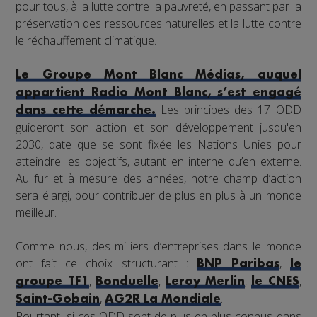
pour tous, à la lutte contre la pauvreté, en passant par la
préservation des ressources naturelles et la lutte contre
le réchauffement climatique.
Le Groupe Mont Blanc Médias, auquel
appartient Radio Mont Blanc, s’est engagé
Les principes des 17 ODD
dans cette démarche.
guideront son action et son développement jusqu'en
2030, date que se sont fixée les Nations Unies pour
atteindre les objectifs, autant en interne qu’en externe.
Au fur et à mesure des années, notre champ d’action
sera élargi, pour contribuer de plus en plus à un monde
meilleur.
Comme nous, des milliers d’entreprises dans le monde
ont fait ce choix structurant :
,
BNP Paribas
le
,
,
,
,
groupe TF1
Bonduelle
Leroy Merlin
le CNES
,
...
Saint-Gobain
AG2R La Mondiale
Pourtant, si ces ODD sont de plus en plus connus dans