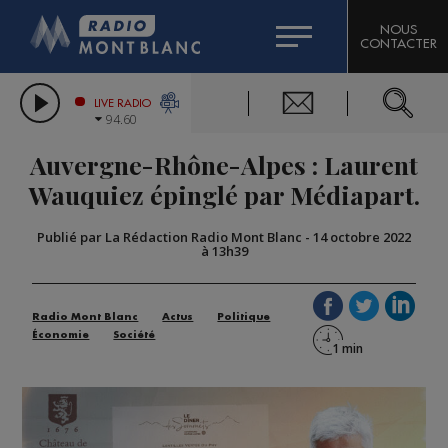
HOROSCOPE
CITIZEN MACHINERY
NOUS
CONTACTER
COMPAGNIE DU MONT-BLANC
LES CHRONIQUES DE L'EXPERT
GRAND MASSIF DOMAINES SKIABLES
LIVE RADIO
94.60
BORINI
Auvergne-Rhône-Alpes : Laurent
BIGARD
Wauquiez épinglé par Médiapart.
Publié par La Rédaction Radio Mont Blanc
-
14 octobre 2022
à 13h39
Radio Mont Blanc
Actus
Politique
Économie
Société