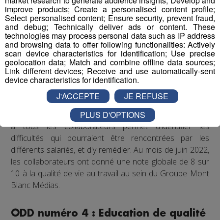
market research to generate audience insights; Develop and
collaborateurs de partager des moments conviviaux qui
improve products; Create a personalised content profile;
Select personalised content; Ensure security, prevent fraud,
sortent du cadre formel du travail. De plus, il est
and debug; Technically deliver ads or content. These
régulièrement proposé aux salariés de participer à des
technologies may process personal data such as IP address
événements festifs (rencontres sportives avec les clubs
and browsing data to offer following functionalities: Actively
scan device characteristics for identification; Use precise
partenaires comme les Pionniers de Chamonix ou le FC
geolocation data; Match and combine offline data sources;
Annecy, festivals de musique...) qui accroissent la
Link different devices; Receive and use automatically-sent
cohésion d'équipe et renforcent les liens entre
device characteristics for identification.
collègues.
J'ACCEPTE
JE REFUSE
PLUS D'OPTIONS
Enfin, un questionnaire bien-être envoyé chaque année
à tous les collaborateurs permet d'identifier les
difficultés qui pourraient être rencontrées par les
différents salariés, et d'y remédier. Au mois de juin 2022,
les collaborateurs ont donné une note globale de 8 sur
10 à la qualité de vie au travail au sein du Groupe Mont
Blanc Médias.
ODD numéro 4 : Education de qualité