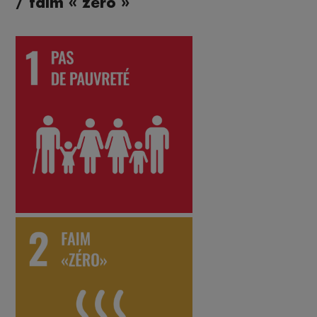
/ faim « zéro »