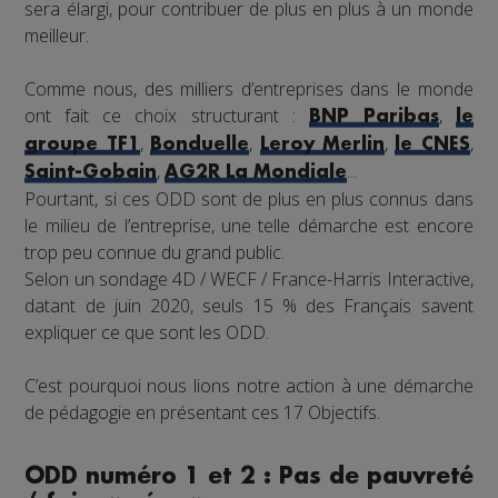
sera élargi, pour contribuer de plus en plus à un monde
meilleur.
Comme nous, des milliers d’entreprises dans le monde
ont fait ce choix structurant :
,
BNP Paribas
le
,
,
,
,
groupe TF1
Bonduelle
Leroy Merlin
le CNES
,
...
Saint-Gobain
AG2R La Mondiale
Pourtant, si ces ODD sont de plus en plus connus dans
le milieu de l’entreprise, une telle démarche est encore
trop peu connue du grand public.
Selon un sondage 4D / WECF / France-Harris Interactive,
datant de juin 2020, seuls 15 % des Français savent
expliquer ce que sont les ODD.
C’est pourquoi nous lions notre action à une démarche
de pédagogie en présentant ces 17 Objectifs.
ODD numéro 1 et 2 : Pas de pauvreté