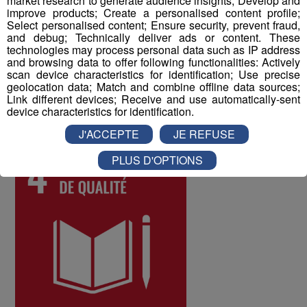
market research to generate audience insights; Develop and
difficultés qui pourraient être rencontrées par les
improve products; Create a personalised content profile;
Select personalised content; Ensure security, prevent fraud,
différents salariés, et d'y remédier. Au mois de juin 2022,
and debug; Technically deliver ads or content. These
les collaborateurs ont donné une note globale de 8 sur
technologies may process personal data such as IP address
10 à la qualité de vie au travail au sein du Groupe Mont
and browsing data to offer following functionalities: Actively
scan device characteristics for identification; Use precise
Blanc Médias.
geolocation data; Match and combine offline data sources;
Link different devices; Receive and use automatically-sent
device characteristics for identification.
ODD numéro 4 : Education de qualité
J'ACCEPTE
JE REFUSE
PLUS D'OPTIONS