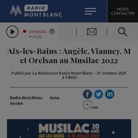
HOROSCOPE
CITIZEN MACHINERY
NOUS
CONTACTER
COMPAGNIE DU MONT-BLANC
LES CHRONIQUES DE L'EXPERT
GRAND MASSIF DOMAINES SKIABLES
LIVE RADIO
94.60
BORINI
Aix-les-Bains : Angèle, Vianney, M
BIGARD
et Orelsan au Musilac 2022
Publié par La Rédaction Radio Mont Blanc
-
21 octobre 2021
à 10h50
Radio Mont Blanc
Actus
Société