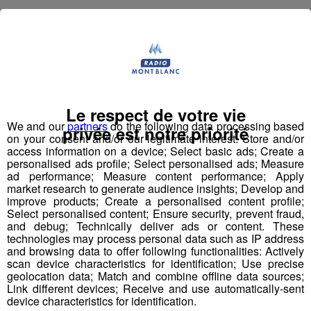
Dimanche 24 juin | Crest Voland Cohennoz
Le respect de votre vie
L'Arly Cimes Trail
We and our
partners
do the following data processing based
privée est notre priorité
on your consent and/or our legitimate interest: Store and/or
access information on a device; Select basic ads; Create a
personalised ads profile; Select personalised ads; Measure
ad performance; Measure content performance; Apply
market research to generate audience insights; Develop and
improve products; Create a personalised content profile;
Participez à la
3ème édition
de
l’Arly Cimes Trail
à
Select personalised content; Ensure security, prevent fraud,
and debug; Technically deliver ads or content. These
Crest Voland Cohennoz un rendez-vous sportif nature et
technologies may process personal data such as IP address
convivial pour toute la famille avec différents parcours
and browsing data to offer following functionalities: Actively
trail pour tous même pour les enfants !
scan device characteristics for identification; Use precise
geolocation data; Match and combine offline data sources;
Link different devices; Receive and use automatically-sent
device characteristics for identification.
Départ 8h
pour
l’Arly Cimes
Trail 27 km pour