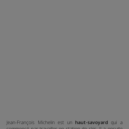
Jean-François Michelin est un
haut-savoyard
qui a
commencé par travailler en station de skis. Il a ensuite