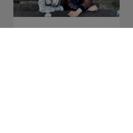
Musilac Mont Blanc |
Jour 3 : Feu! Chatterton
et L'Impératrice
Actus
La Matinale des Super Lève-Tôt