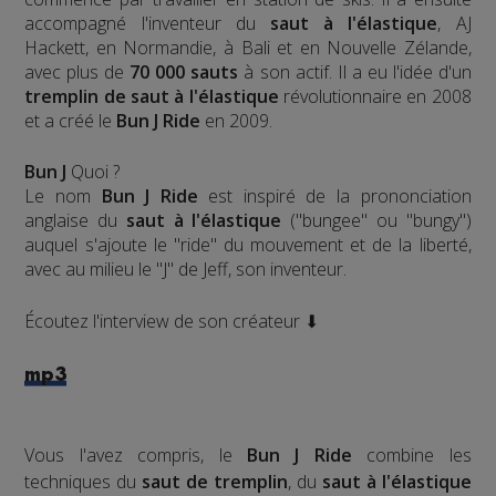
accompagné l'inventeur du
saut à l'élastique
, AJ
Hackett, en Normandie, à Bali et en Nouvelle Zélande,
avec plus de
70 000 sauts
à son actif. Il a eu l'idée d'un
tremplin de saut à l'élastique
révolutionnaire en 2008
et a créé le
Bun J Ride
en 2009.
Bun J
Quoi ?
Le nom
Bun J Ride
est inspiré de la prononciation
anglaise du
saut à l'élastique
("bungee" ou "bungy")
auquel s'ajoute le "ride" du mouvement et de la liberté,
avec au milieu le "J" de Jeff, son inventeur.
Écoutez l'interview de son créateur ⬇
mp3
Vous l'avez compris, le
Bun J Ride
combine les
techniques du
saut de tremplin
, du
saut à l'élastique