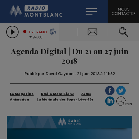
HOROSCOPE
CITIZEN MACHINERY
NOUS
CONTACTER
COMPAGNIE DU MONT-BLANC
LES CHRONIQUES DE L'EXPERT
GRAND MASSIF DOMAINES SKIABLES
LIVE RADIO
94.60
BORINI
Agenda Digital | Du 21 au 27 juin
BIGARD
2018
Publié par David Gaydon
-
21 juin 2018 à 11h52
Le Magazine
Radio Mont Blanc
Actus
Animation
La Matinale des Super Lève-Tôt