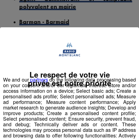
polyvalent en mairie
Barman - Barmaid
Boucher-charcutier
Chef de rang
Employé polyvalent - Employée
Le respect de votre vie
polyvalente d'hôtellerie
We and our
partners
do the following data processing based
privée est notre priorité
on your consent and/or our legitimate interest: Store and/or
access information on a device; Select basic ads; Create a
Maître-nageur sauveteur - Maître
personalised ads profile; Select personalised ads; Measure
nageuse sauveteuse
ad performance; Measure content performance; Apply
market research to generate audience insights; Develop and
improve products; Create a personalised content profile;
Professeur de physiques
Select personalised content; Ensure security, prevent fraud,
and debug; Technically deliver ads or content. These
technologies may process personal data such as IP address
Responsable accueil restauration H-F
and browsing data to offer following functionalities: Actively