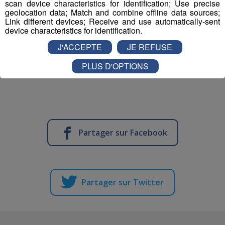
scan device characteristics for identification; Use precise
Serveur - Serveuse de restaurant
geolocation data; Match and combine offline data sources;
Link different devices; Receive and use automatically-sent
device characteristics for identification.
Serveur - serveuse
J'ACCEPTE
JE REFUSE
Technicien(ne) contrôle et qualité
PLUS D'OPTIONS
mécanique travail métaux
Partager sur Facebook
Partager sur Twitter