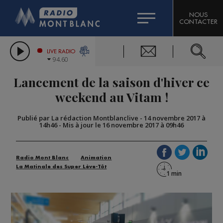
HOROSCOPE
CITIZEN MACHINERY
NOUS
CONTACTER
COMPAGNIE DU MONT-BLANC
LES CHRONIQUES DE L'EXPERT
GRAND MASSIF DOMAINES SKIABLES
LIVE RADIO
94.60
BORINI
Lancement de la saison d'hiver ce
BIGARD
weekend au Vitam !
Publié par La rédaction Montblanclive
-
14 novembre 2017 à
14h46
-
Mis à jour le 16 novembre 2017 à 09h46
Radio Mont Blanc
Animation
La Matinale des Super Lève-Tôt