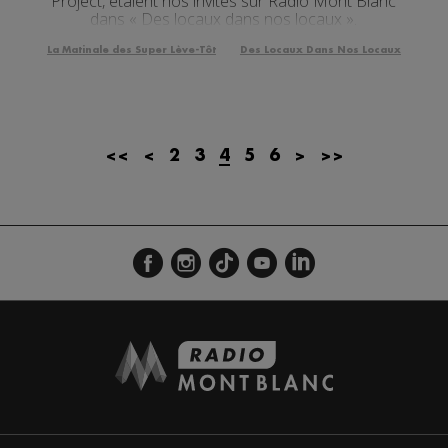
Project, étaient nos invités sur Radio Mont Blanc
dans « Des locaux dans nos locaux ».
La Matinale des Super Lève-Tôt
Des Locaux Dans Nos Locaux
<<
<
2
3
4
5
6
>
>>