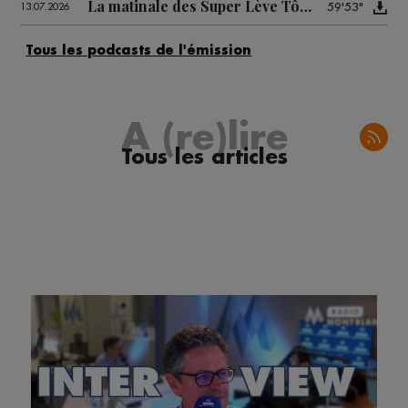
La matinale des Super Lève Tôt du 13/07
59'53"
13.07.2026
A (re)lire
Tous les articles