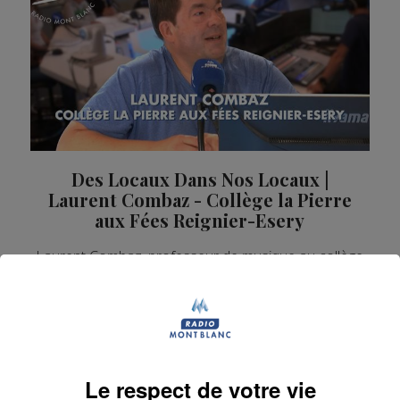
Des Locaux Dans Nos Locaux |
Laurent Combaz - Collège la Pierre
aux Fées Reignier-Esery
Laurent Combaz, professeur de musique au collège
La Pierre des Fées à Reignier-Ésery, était notre invité
sur Radio Mont Blanc dans « Des locaux dans nos
locaux ».
La Matinale des Super Lève-Tôt
Des Locaux Dans Nos Locaux
Le respect de votre vie