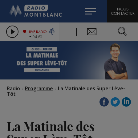
HOROSCOPE
CITIZEN MACHINERY
NOUS
CONTACTER
COMPAGNIE DU MONT-BLANC
LES CHRONIQUES DE L'EXPERT
GRAND MASSIF DOMAINES SKIABLES
LIVE RADIO
94.60
BORINI
BIGARD
Radio
Programme
La Matinale des Super Lève-
Tôt
La Matinale des