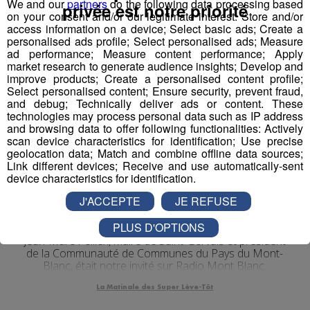
We and our
partners
do the following data processing based
privée est notre priorité
on your consent and/or our legitimate interest: Store and/or
access information on a device; Select basic ads; Create a
personalised ads profile; Select personalised ads; Measure
ad performance; Measure content performance; Apply
market research to generate audience insights; Develop and
improve products; Create a personalised content profile;
Select personalised content; Ensure security, prevent fraud,
and debug; Technically deliver ads or content. These
technologies may process personal data such as IP address
and browsing data to offer following functionalities: Actively
scan device characteristics for identification; Use precise
geolocation data; Match and combine offline data sources;
Link different devices; Receive and use automatically-sent
device characteristics for identification.
Interview | Jean-Marc Peillex -
Maire de Saint-Gervais &
J'ACCEPTE
JE REFUSE
Président de la CCPMB
PLUS D'OPTIONS
Jean-Marc Peillex, maire de Saint-Gervais et président
de la Communauté de Communes du Pays du Mont-
Blanc, était notre invité sur Radio Mont Blanc.
La Matinale des Super Lève-Tôt