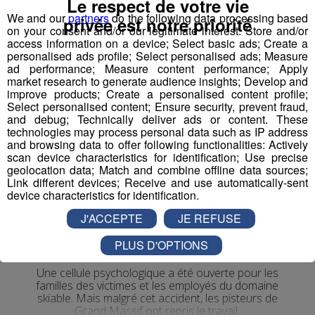
Le respect de votre vie
We and our
partners
do the following data processing based
privée est notre priorité
on your consent and/or our legitimate interest: Store and/or
access information on a device; Select basic ads; Create a
personalised ads profile; Select personalised ads; Measure
ad performance; Measure content performance; Apply
market research to generate audience insights; Develop and
improve products; Create a personalised content profile;
Select personalised content; Ensure security, prevent fraud,
and debug; Technically deliver ads or content. These
technologies may process personal data such as IP address
and browsing data to offer following functionalities: Actively
scan device characteristics for identification; Use precise
geolocation data; Match and combine offline data sources;
Link different devices; Receive and use automatically-sent
device characteristics for identification.
Morillon : au lendemain du décès
J'ACCEPTE
JE REFUSE
de deux pisteurs, l'émotion est
grande
PLUS D'OPTIONS
Une cellule psychologique a été ouverte pour les
familles des victimes et les employés du domaine
skiable. Mais malgré cet accident, les pisteurs de
Grand Massif ont repris le travail.