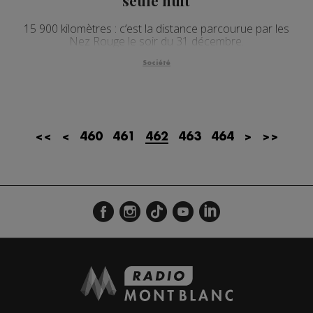
seule nuit
15 900 kilomètres : c’est la distance parcourue par les
Nez Rouge le soir du 31 décembre.
Société
<<
<
460
461
462
463
464
>
>>