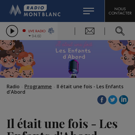
HOROSCOPE
CITIZEN MACHINERY
NOUS
CONTACTER
COMPAGNIE DU MONT-BLANC
LES CHRONIQUES DE L'EXPERT
GRAND MASSIF DOMAINES SKIABLES
LIVE RADIO
94.60
BORINI
BIGARD
Radio
Programme
Il était une fois - Les Enfants
d'Abord
Il était une fois - Les