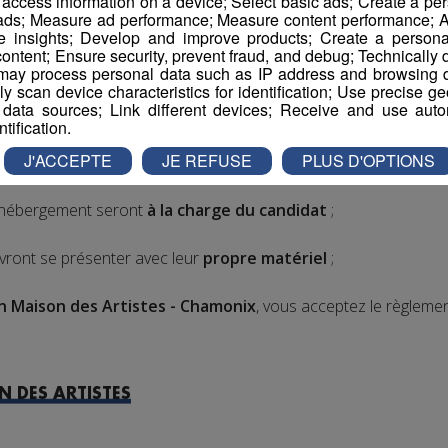
r access information on a device; Select basic ads; Create a per
bien prendre connaissance des modalités 
 ads; Measure ad performance; Measure content performance; A
e insights; Develop and improve products; Create a personali
ontent; Ensure security, prevent fraud, and debug; Technically d
ay process personal data such as IP address and browsing da
vely scan device characteristics for identification; Use precise g
 data sources; Link different devices; Receive and use autom
ntification.
credis des mois de Janvier et Février 2018
(dates précises 
J'ACCEPTE
JE REFUSE
PLUS D'OPTIONS
d'hébergement seront
à la charge du candidat
;
vront se présenter avec leur
propre matériel
;
n Maison des Artistes - Chamonix
, vous acceptez le règlemen
 DES ARTISTES