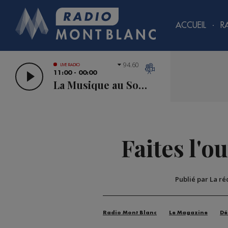
ACCUEIL
R
94.60
LIVE RADIO
11:00 - 00:00
La Musique au Sommet
Faites l'o
Publié par La r
Radio Mont Blanc
Le Magazine
Dé