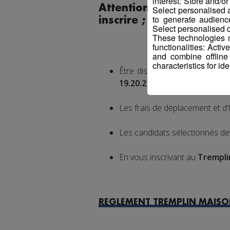
interest: Store and/o
Attention ! Veillez à 
Select personalised
to generate audienc
inscrire ;
Select personalised c
These technologies m
functionalities: Acti
and combine offline
characteristics for ide
Être disponible
tous les mer
19.20.21 Avril 2018
;
Les frais de déplacement et 
Les candidats sélectionnés de
En vous inscrivant au
Trempli
REGLEMENT TREMPLIN MAISON