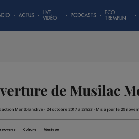
LIVE
ECO
ADIO
ACTUS
PODCASTS
VIDÉO
TREMPLIN
uverture de Musilac M
édaction Montblanclive
-
24 octobre 2017 à 23h23
-
Mis à jour le 29 nove
couverte
Culture
Musique