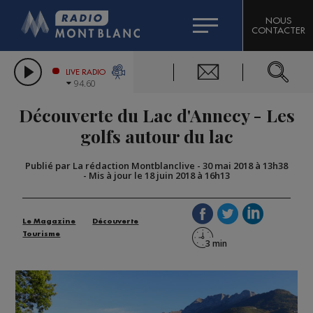
HOROSCOPE
CITIZEN MACHINERY
NOUS
CONTACTER
COMPAGNIE DU MONT-BLANC
LES CHRONIQUES DE L'EXPERT
GRAND MASSIF DOMAINES SKIABLES
LIVE RADIO
94.60
BORINI
Découverte du Lac d'Annecy - Les
BIGARD
golfs autour du lac
Publié par La rédaction Montblanclive
-
30 mai 2018 à 13h38
-
Mis à jour le 18 juin 2018 à 16h13
Le Magazine
Découverte
Tourisme