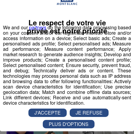
l'élastique... en vélo avec Jessica !
Publié par La rédaction Montblanclive
-
27 juin 2018 à 10h00
-
Mis à jour le 16 août 2018 à 15h34
Le respect de votre vie
We and our
partners
do the following data processing based
privée est notre priorité
on your consent and/or our legitimate interest: Store and/or
access information on a device; Select basic ads; Create a
personalised ads profile; Select personalised ads; Measure
Le Magazine
Radio Mont Blanc
Animation
ad performance; Measure content performance; Apply
La Matinale des Super Lève-Tôt
Découverte
market research to generate audience insights; Develop and
improve products; Create a personalised content profile;
Select personalised content; Ensure security, prevent fraud,
and debug; Technically deliver ads or content. These
technologies may process personal data such as IP address
and browsing data to offer following functionalities: Actively
scan device characteristics for identification; Use precise
geolocation data; Match and combine offline data sources;
Link different devices; Receive and use automatically-sent
device characteristics for identification.
J'ACCEPTE
JE REFUSE
PLUS D'OPTIONS