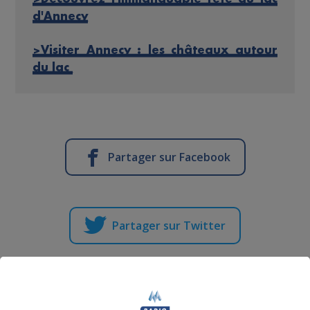
d'Annecy
>Visiter Annecy : les châteaux autour
du lac
Partager sur Facebook
Partager sur Twitter
Testé Approuvé | Faites du Saut à