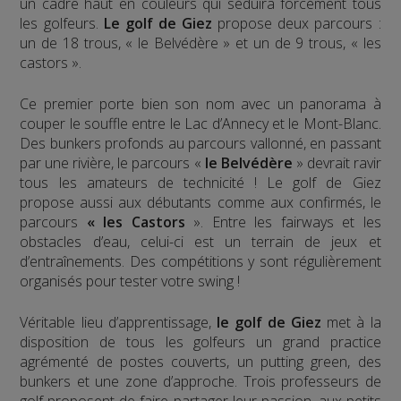
un cadre haut en couleurs qui séduira forcément tous
les golfeurs.
Le golf de Giez
propose deux parcours :
un de 18 trous, « le Belvédère » et un de 9 trous, « les
castors ».
Ce premier porte bien son nom avec un panorama à
couper le souffle entre le Lac d’Annecy et le Mont-Blanc.
Des bunkers profonds au parcours vallonné, en passant
par une rivière, le parcours «
le Belvédère
» devrait ravir
tous les amateurs de technicité ! Le golf de Giez
propose aussi aux débutants comme aux confirmés, le
parcours
« les Castors
». Entre les fairways et les
obstacles d’eau, celui-ci est un terrain de jeux et
d’entraînements. Des compétitions y sont régulièrement
organisés pour tester votre swing !
Véritable lieu d’apprentissage,
le golf de Giez
met à la
disposition de tous les golfeurs un grand practice
agrémenté de postes couverts, un putting green, des
bunkers et une zone d’approche. Trois professeurs de
golf proposent de faire partager leur passion, aux petits