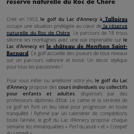
réserve naturelle du Roc de Chère
Créé en 1953,
le golf du Lac d’Annecy à
Talloires
occupe une situation privilégiée au cœur de
la réserve
naturelle du Roc de Chère
. Le parcours de 18 trous
sillonne les montagnes avec une vue imprenable sur
le
Lac d’Annecy et
le château de Menthon Saint-
. Ce golf accueille des joueurs de tous niveaux
Bernard
sur un parcours vallonné et boisé. Un décor idyllique
pour tous les passionnés !
Pour vous initier ou améliorer votre jeu,
le golf du Lac
d’Annecy
propose des
cours individuels ou collectifs
pour enfants et adultes
, dispensés par des
professeurs diplômés d’Etat. Le calme et la sérénité de
ce golf en font un lieu idéal pour progresser en toute
tranquillité ! Rythmé par un calendrier de compétitions
toute l’année, le golf du Lac d’Annecy propose chaque
semaine les immanquables « Perf du jeudi » et « Compet’
du samedi ».