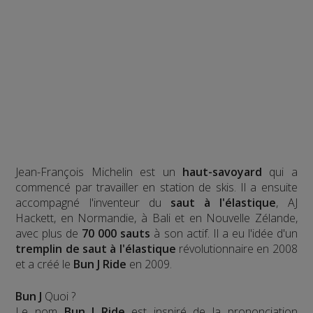
Jean-François Michelin est un
haut-savoyard
qui a
commencé par travailler en station de skis. Il a ensuite
accompagné l'inventeur du
saut à l'élastique
, AJ
Hackett, en Normandie, à Bali et en Nouvelle Zélande,
avec plus de
70 000 sauts
à son actif. Il a eu l'idée d'un
tremplin de saut à l'élastique
révolutionnaire en 2008
et a créé le
Bun J Ride
en 2009.
Bun J
Quoi ?
Le nom
Bun J Ride
est inspiré de la prononciation