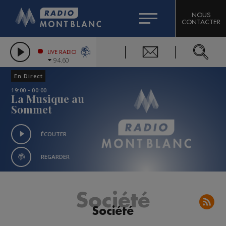
HOROSCOPE
CITIZEN MACHINERY
NOUS
CONTACTER
COMPAGNIE DU MONT-BLANC
LES CHRONIQUES DE L'EXPERT
GRAND MASSIF DOMAINES SKIABLES
LIVE RADIO
94.60
BORINI
En Direct
BIGARD
19:00 - 00:00
La Musique au
Sommet
ÉCOUTER
REGARDER
Société
Société