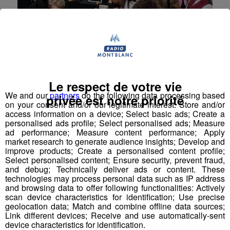
La Roche-sur-Foron : début
aujourd'hui du salon dédié à
l'alternance et l'apprentissage
Le respect de votre vie
Jusqu’à demain se tient au parc des expositions de La
We and our
partners
do the following data processing based
privée est notre priorité
Roche-sur-Foron le salon Prep’A, dédié à
on your consent and/or our legitimate interest: Store and/or
l’apprentissage et à l’alternance.
access information on a device; Select basic ads; Create a
personalised ads profile; Select personalised ads; Measure
Société
ad performance; Measure content performance; Apply
market research to generate audience insights; Develop and
improve products; Create a personalised content profile;
Select personalised content; Ensure security, prevent fraud,
and debug; Technically deliver ads or content. These
technologies may process personal data such as IP address
and browsing data to offer following functionalities: Actively
scan device characteristics for identification; Use precise
geolocation data; Match and combine offline data sources;
Link different devices; Receive and use automatically-sent
device characteristics for identification.