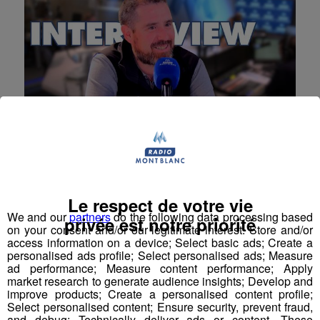
Interview | Challenge Trail Radio
Mont Blanc - Aurélien Astre - La
Le respect de votre vie
Comblorane
We and our
partners
do the following data processing based
privée est notre priorité
on your consent and/or our legitimate interest: Store and/or
Aurélien Astre, directeur de l'Office de Tourisme de
access information on a device; Select basic ads; Create a
Combloux, était notre invité pour présenter La
personalised ads profile; Select personalised ads; Measure
Comblorane, un événement phare du trail en Haute-
ad performance; Measure content performance; Apply
Savoie.
market research to generate audience insights; Develop and
improve products; Create a personalised content profile;
La Matinale des Super Lève-Tôt
Select personalised content; Ensure security, prevent fraud,
Challenge Trail Radio Mont Blanc
and debug; Technically deliver ads or content. These