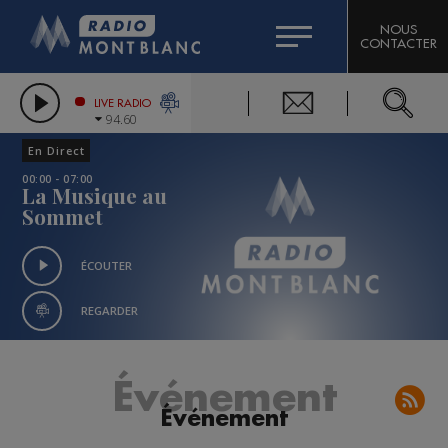
HOROSCOPE
CITIZEN MACHINERY
NOUS
CONTACTER
COMPAGNIE DU MONT-BLANC
LES CHRONIQUES DE L'EXPERT
GRAND MASSIF DOMAINES SKIABLES
LIVE RADIO
94.60
BORINI
En Direct
BIGARD
00:00 - 07:00
La Musique au
Sommet
ÉCOUTER
REGARDER
Événement
Événement