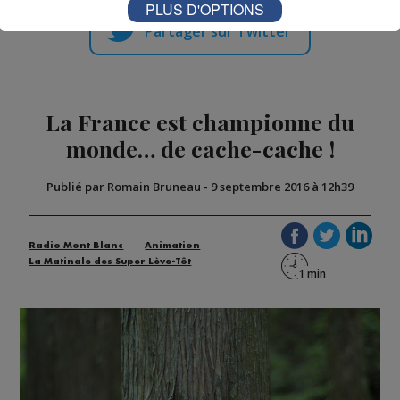
PLUS D'OPTIONS
Partager sur Twitter
La France est championne du
monde… de cache-cache !
Publié par Romain Bruneau
-
9 septembre 2016 à 12h39
Radio Mont Blanc
Animation
La Matinale des Super Lève-Tôt