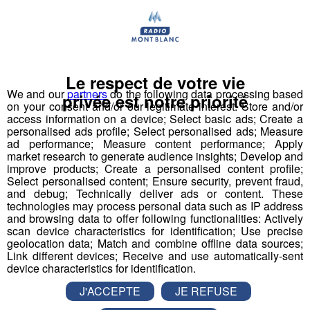
CV ET LETTRE DE MOTIVATION à adresser
:
Télécandidater via pole-emploi.fr ou envoyer votre CV
Le respect de votre vie
par courrier à l'agence PE 74055 - ALE SALLANCHES
We and our
partners
do the following data processing based
privée est notre priorité
on your consent and/or our legitimate interest: Store and/or
170 RUE DU COLONEY
access information on a device; Select basic ads; Create a
CS 90120
personalised ads profile; Select personalised ads; Measure
74706 SALLANCHES
ad performance; Measure content performance; Apply
market research to generate audience insights; Develop and
improve products; Create a personalised content profile;
Select personalised content; Ensure security, prevent fraud,
and debug; Technically deliver ads or content. These
technologies may process personal data such as IP address
and browsing data to offer following functionalities: Actively
scan device characteristics for identification; Use precise
geolocation data; Match and combine offline data sources;
Link different devices; Receive and use automatically-sent
Partager sur Facebook
device characteristics for identification.
J'ACCEPTE
JE REFUSE