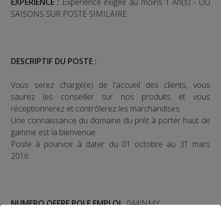
EXPERIENCE :
Expérience exigée au moins 1 An(s) - OU
SAISONS SUR POSTE SIMILAIRE
DESCRIPTIF DU POSTE :
Vous serez chargé(e) de l'accueil des clients, vous
saurez les conseiller sur nos produits et vous
réceptionnerez et contrôlerez les marchandises.
Une connaissance du domaine du prêt à porter haut de
gamme est la bienvenue.
Poste à pourvoir à dater du 01 octobre au 31 mars
2016.
NUMERO OFFRE POLE EMPLOI
: 044JNMY