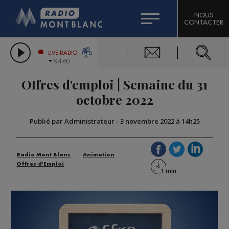
HOROSCOPE
CITIZEN MACHINERY
NOUS
CONTACTER
COMPAGNIE DU MONT-BLANC
LES CHRONIQUES DE L'EXPERT
GRAND MASSIF DOMAINES SKIABLES
LIVE RADIO
94.60
BORINI
Offres d'emploi | Semaine du 31
BIGARD
octobre 2022
Publié par Administrateur
-
3 novembre 2022 à 14h25
Radio Mont Blanc
Animation
Offres d'Emploi