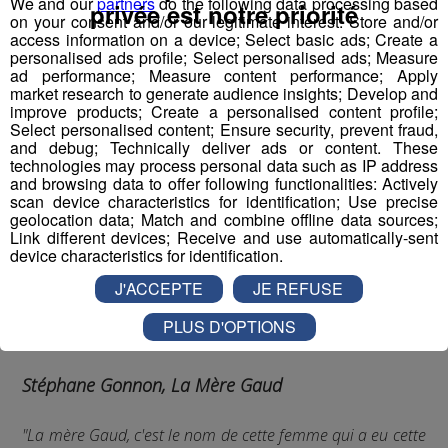
We and our
partners
do the following data processing based
privée est notre priorité
on your consent and/or our legitimate interest: Store and/or
Radio Mont Blanc
Animation
access information on a device; Select basic ads; Create a
La Famille Radio Mont Blanc
personalised ads profile; Select personalised ads; Measure
Des Locaux Dans Nos Locaux
ad performance; Measure content performance; Apply
market research to generate audience insights; Develop and
improve products; Create a personalised content profile;
Select personalised content; Ensure security, prevent fraud,
and debug; Technically deliver ads or content. These
technologies may process personal data such as IP address
and browsing data to offer following functionalities: Actively
scan device characteristics for identification; Use precise
geolocation data; Match and combine offline data sources;
Link different devices; Receive and use automatically-sent
device characteristics for identification.
J'ACCEPTE
JE REFUSE
PLUS D'OPTIONS
Stéphane Gonnon, La Mère Gaud
"La mère Gaud, c'est le nom de cette femme qui a eu cette