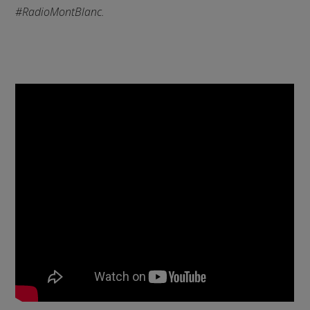
#RadioMontBlanc.