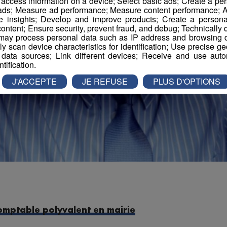
r access information on a device; Select basic ads; Create a per
 ads; Measure ad performance; Measure content performance; A
e insights; Develop and improve products; Create a personali
ontent; Ensure security, prevent fraud, and debug; Technically d
ay process personal data such as IP address and browsing da
vely scan device characteristics for identification; Use precise g
 data sources; Link different devices; Receive and use autom
ntification.
J'ACCEPTE
JE REFUSE
PLUS D'OPTIONS
comptable polyvalent en mairie