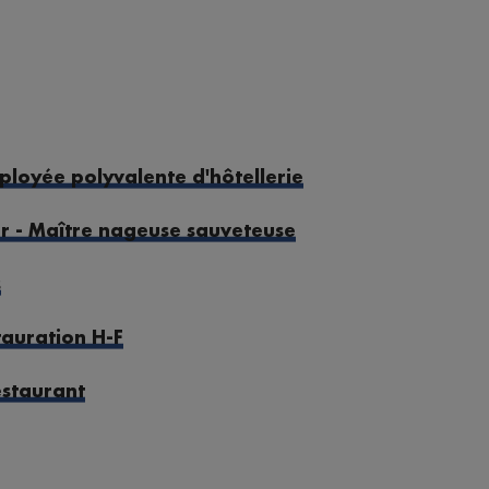
ployée polyvalente d'hôtellerie
r - Maître nageuse sauveteuse
s
tauration H-F
estaurant