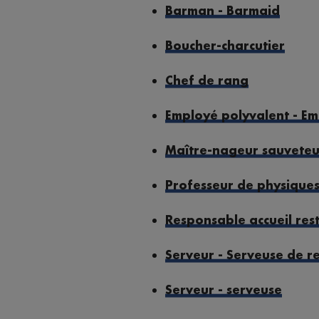
Barman - Barmaid
Boucher-charcutier
Chef de rang
Employé polyvalent - Em
Maître-nageur sauveteu
Professeur de physique
Responsable accueil res
Serveur - Serveuse de r
Serveur - serveuse