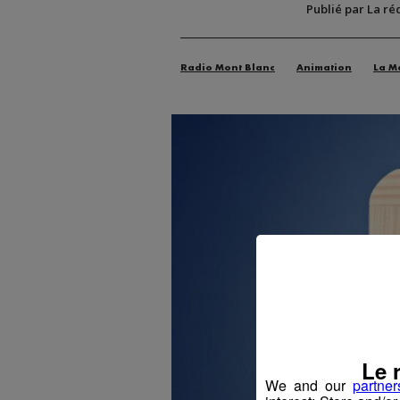
Publié par La ré
Radio Mont Blanc
Animation
La M
Le 
We and our
partner