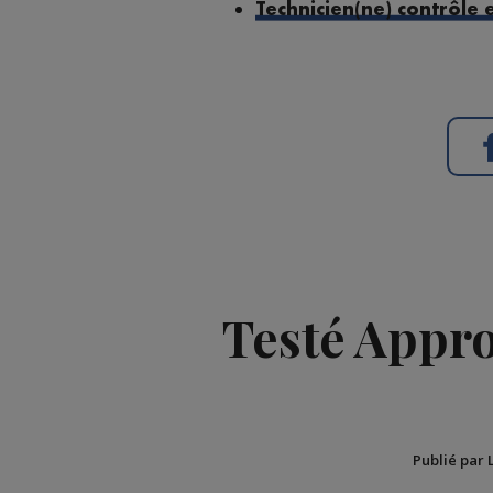
Technicien(ne) contrôle 
Testé Approu
Publié par 