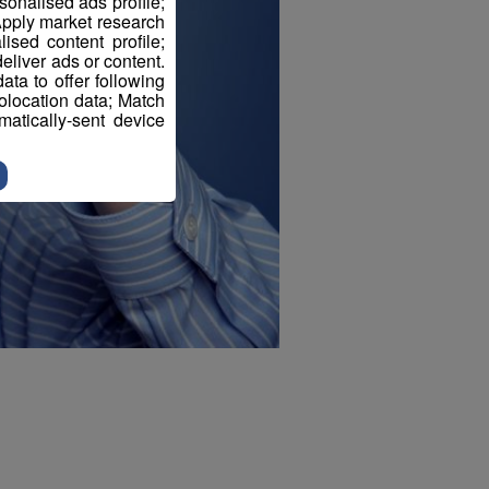
sonalised ads profile;
pply market research
sed content profile;
eliver ads or content.
ta to offer following
eolocation data; Match
atically-sent device