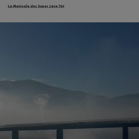
n
La Matinale des Super Lève-Tôt