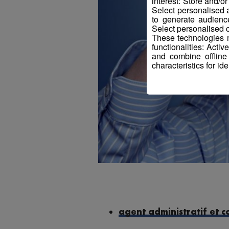
interest: Store and/o
Select personalised
to generate audienc
Select personalised c
These technologies m
functionalities: Acti
and combine offline
characteristics for ide
agent administratif et 