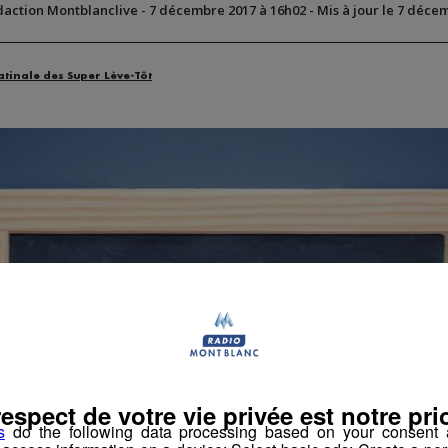
daction Montblanclive
-
7 décembre 2017 à 16h02
-
Mis à jour le 7 déce
atinale des Super Lève-Tôt
respect de votre vie privée est notre prio
s
do the following data processing based on your consent a