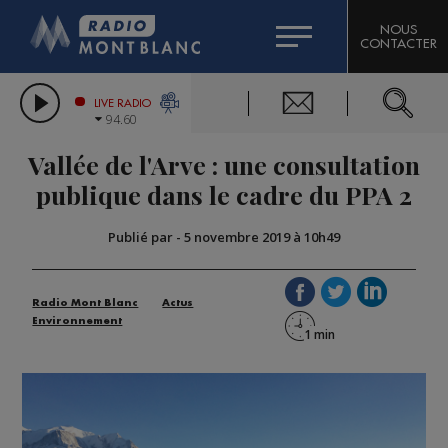
HOROSCOPE
CITIZEN MACHINERY
NOUS
CONTACTER
COMPAGNIE DU MONT-BLANC
LES CHRONIQUES DE L'EXPERT
GRAND MASSIF DOMAINES SKIABLES
LIVE RADIO
94.60
BORINI
Vallée de l'Arve : une consultation
BIGARD
publique dans le cadre du PPA 2
Publié par
-
5 novembre 2019 à 10h49
Radio Mont Blanc
Actus
Environnement