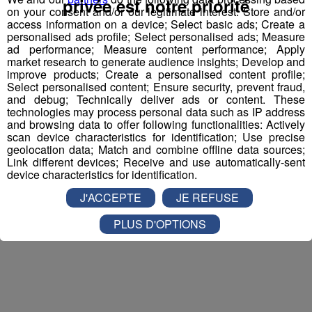
privée est notre priorité
et la personne de votre choix pour
WALIBI RHONE
on your consent and/or our legitimate interest: Store and/or
access information on a device; Select basic ads; Create a
ALPES
!
personalised ads profile; Select personalised ads; Measure
ad performance; Measure content performance; Apply
Nathan est allé tester pour vous
Verticalp Émosson,
market research to generate audience insights; Develop and
dans la Vallée du Trient
:
improve products; Create a personalised content profile;
Select personalised content; Ensure security, prevent fraud,
and debug; Technically deliver ads or content. These
technologies may process personal data such as IP address
and browsing data to offer following functionalities: Actively
scan device characteristics for identification; Use precise
geolocation data; Match and combine offline data sources;
Link different devices; Receive and use automatically-sent
device characteristics for identification.
J'ACCEPTE
JE REFUSE
PLUS D'OPTIONS