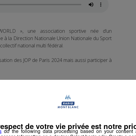
LD », une association sportive née d’un
ée à la Direction Nationale Union Nationale du Sport
ollectif national multi fédéral.
isation des JOP de Paris 2024 mais aussi participer à
ence le rôle essentiel des associations sportives
res sportifs de demain.
ques jeunes hauts-savoyards à la génèse du projet.
nus de 24 départements explique François Lassuye, le
respect de votre vie privée est notre prio
s
do the following data processing based on your consent a