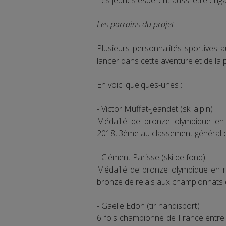
Les jeunes espèrent aussi être eng
Les parrains du projet.
Plusieurs personnalités sportives 
lancer dans cette aventure et de la 
En voici quelques-unes :
- Victor Muffat-Jeandet (ski alpin)
Médaillé de bronze olympique en
2018, 3ème au classement général
- Clément Parisse (ski de fond)
Médaillé de bronze olympique en 
bronze de relais aux championnat
- Gaëlle Edon (tir handisport)
6 fois championne de France entre