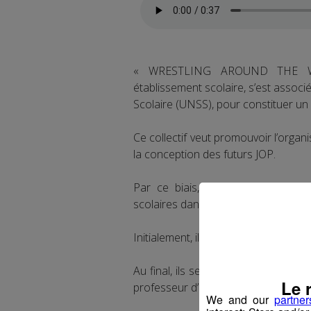
« WRESTLING AROUND THE WOR
établissement scolaire, s’est associ
Scolaire (UNSS), pour constituer un c
Ce collectif veut promouvoir l’organ
la conception des futurs JOP.
Par ce biais, ils mettront en évid
scolaires dans la formation des cad
Initialement, ils n’étaient que quel
Au final, ils seront 70 sportifs ve
Le 
professeur d’EPS.
We and our
partner