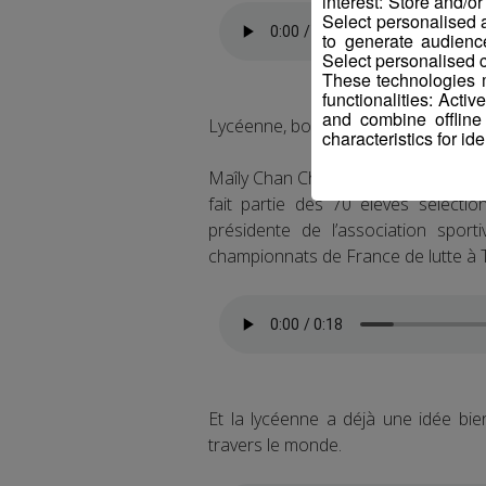
interest: Store and/o
Select personalised
to generate audienc
Select personalised c
These technologies m
functionalities: Acti
and combine offline
Lycéenne, boxeuse, et lutteuse.
characteristics for ide
Maîly Chan Chu est élève de Termin
fait partie des 70 élèves sélectio
présidente de l’association sport
championnats de France de lutte à
Et la lycéenne a déjà une idée bie
travers le monde.