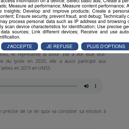
r access information on a device; Select basic ads; Create a per
 ads; Measure ad performance; Measure content performance; A
e insights; Develop and improve products; Create a personali
ontent; Ensure security, prevent fraud, and debug; Technically d
ay process personal data such as IP address and browsing da
vely scan device characteristics for identification; Use precise g
 data sources; Link different devices; Receive and use autom
ntification.
J'ACCEPTE
JE REFUSE
PLUS D'OPTIONS
ale STMG au lycée Guillaume Fichet de Bonneville et
nnés, et représente la boxe. Elle a été élue vice-
ive du lycée en 2020, elle a aussi participé aux
 Tarbes en 2019 en UNSS.
n précise de ce en quoi va consister sa mission à