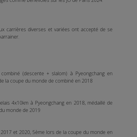
agés comme bénévoles sur les JO de Paris 2024.
aux carrières diverses et variées ont accepté de se
parrainer.
 combiné (descente + slalom) à Pyeongchang en
 de la coupe du monde de combiné en 2018
relais 4x10km à Pyeongchang en 2018, médaillé de
s du monde de 2019
 2017 et 2020, 5ème lors de la coupe du monde en