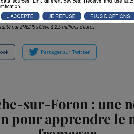
 data sources; Link different devices; Receive and use autom
ntification.
J'ACCEPTE
JE REFUSE
PLUS D'OPTIONS
talité par ENEDIS s’élève à 2,5 millions d’euros.
book
Partager sur Twitter
he-sur-Foron : une n
n pour apprendre le 
fromager