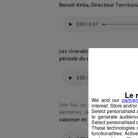
Benoît Kirba, Directeur Territori
Les riverains doivent donc se pr
période du chantier
, mais pas de 
Le 
We and our
partner
Une fois ce nouveau réseau install
interest: Store and/o
Select personalised
kilomètres de lignes aériennes q
to generate audienc
valoriser et recycler les précéd
Select personalised c
These technologies m
functionalities: Acti