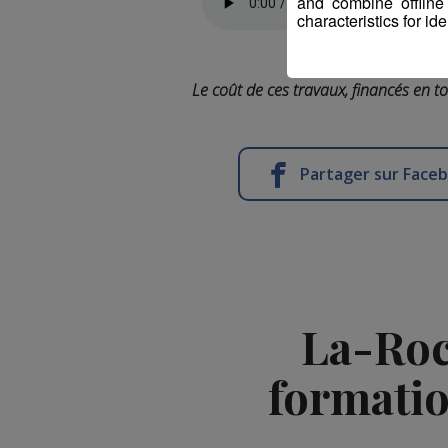
and combine offline
characteristics for ide
Le coût de ces travaux, financés en to
Partager sur Face
La-Roc
formatio