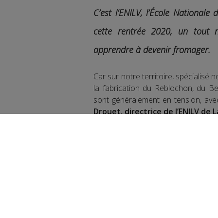
C’est l’ENILV, l’École Nationale
cette rentrée 2020, un tout
apprendre à devenir fromager.
Car sur notre territoire, spécialisé 
la fabrication du Reblochon, du Be
sont généralement en tension, ave
Drouet, directrice de l’ENILV de 
Cette nouvelle formation se 
décembre, la moitié du temps à l’