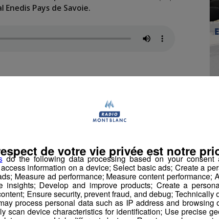
al Enedis Pays de Savoie.
éparer à des coupures de circulation durant la
coupures d’électricité assure Benoît Kirba.
respect de votre vie privée est notre prio
s
do the following data processing based on your consent a
é d’ici la fin de l’année, c’est le démontage des 5
r access information on a device; Select basic ads; Create a per
 ads; Measure ad performance; Measure content performance; A
ui devra être effectué, avec
une mission pour
e insights; Develop and improve products; Create a personali
ents matériaux
.
ontent; Ensure security, prevent fraud, and debug; Technically d
ay process personal data such as IP address and browsing da
vely scan device characteristics for identification; Use precise g