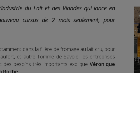
 d’Industrie du Lait et des Viandes qui lance en
 nouveau cursus de 2 mois seulement, pour
notamment dans la filière de fromage au lait cru, pour
aufort, et autre Tomme de Savoie, les entreprises
c des besoins très importants explique
Véronique
La Roche.
déroulera du lundi 28 septembre au lundi 4
école l’autre en entreprise.