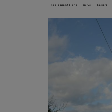
Radio Mont Blanc
Actus
Société