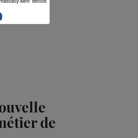
atically-sent device
ouvelle
métier de