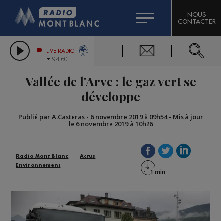
HOROSCOPE
CITIZEN MACHINERY
NOUS
CONTACTER
COMPAGNIE DU MONT-BLANC
LES CHRONIQUES DE L'EXPERT
GRAND MASSIF DOMAINES SKIABLES
LIVE RADIO
94.60
BORINI
Vallée de l'Arve : le gaz vert se
BIGARD
développe
Publié par A.Casteras
-
6 novembre 2019 à 09h54
-
Mis à jour
le 6 novembre 2019 à 10h26
Radio Mont Blanc
Actus
Environnement