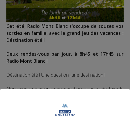
Cet été, Radio Mont Blanc s'occupe de toutes vos
sorties en famille, avec le grand jeu des vacances :
Déstination été !
Deux rendez-vous par jour, à 8h45 et 17h45 sur
Radio Mont Blanc !
Déstination été ! Une question...une destination !
Nous vous poserons une question, a vous de faire le
bon choix entre les 3 réponses pour repartir avec vos
entrées pour un maximum d'activités dans la région !
Inscription par téléphone toute la journée pour
participer aux 2 tirages au sort par jour à 8h45 et 17h45.