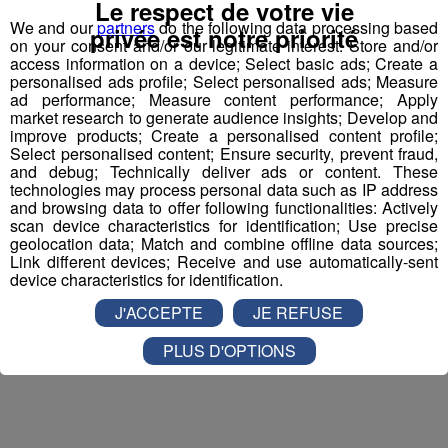
Appelez le standard au 04 50 58 24 09
Le respect de votre vie
We and our
partners
do the following data processing based
privée est notre priorité
on your consent and/or our legitimate interest: Store and/or
Pour cette semaine on vous offre vos entrées pour vous
access information on a device; Select basic ads; Create a
et la personne de votre choix pour
WALIBI RHONE
personalised ads profile; Select personalised ads; Measure
ALPES
!
ad performance; Measure content performance; Apply
market research to generate audience insights; Develop and
improve products; Create a personalised content profile;
Nathan est allé tester pour vous
Verticalp Émosson,
Select personalised content; Ensure security, prevent fraud,
dans la Vallée du Trient
:
and debug; Technically deliver ads or content. These
technologies may process personal data such as IP address
and browsing data to offer following functionalities: Actively
scan device characteristics for identification; Use precise
geolocation data; Match and combine offline data sources;
Link different devices; Receive and use automatically-sent
device characteristics for identification.
J'ACCEPTE
JE REFUSE
PLUS D'OPTIONS