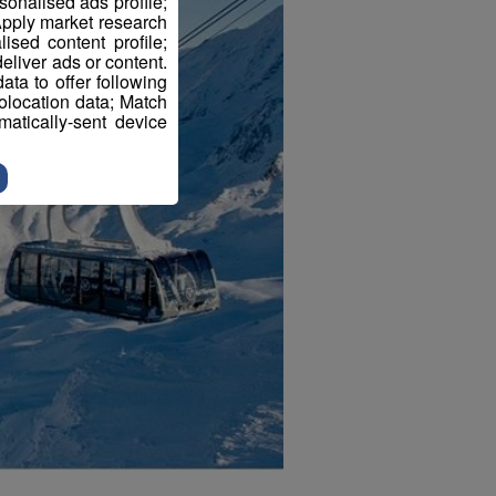
sonalised ads profile;
pply market research
sed content profile;
eliver ads or content.
ta to offer following
eolocation data; Match
atically-sent device