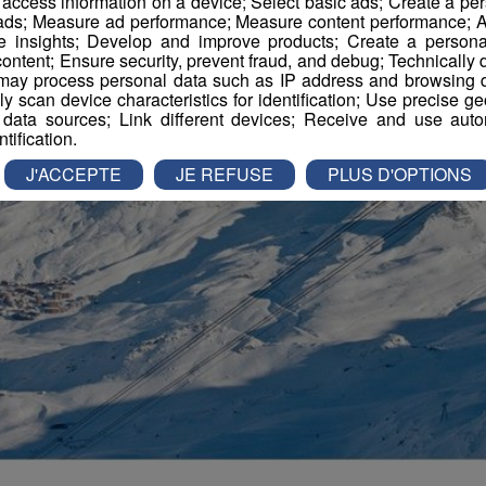
r access information on a device; Select basic ads; Create a per
 ads; Measure ad performance; Measure content performance; A
e insights; Develop and improve products; Create a personali
ontent; Ensure security, prevent fraud, and debug; Technically d
ay process personal data such as IP address and browsing da
vely scan device characteristics for identification; Use precise g
 data sources; Link different devices; Receive and use autom
ntification.
J'ACCEPTE
JE REFUSE
PLUS D'OPTIONS