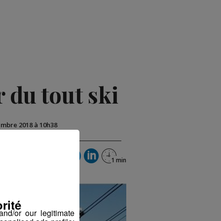
r du tout ski
vembre 2018 à 10h38
rité
nd/or our legitimate