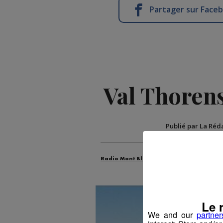
Partager sur Face
Val Thorens 
Publié par La Réd
Radio Mont Blanc
Actus
Sport
Le 
We and our
partner