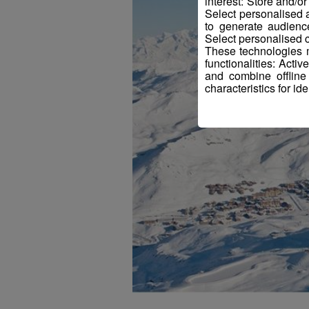
interest: Store and/o
Select personalised
to generate audienc
Select personalised c
These technologies m
functionalities: Acti
and combine offline
characteristics for ide