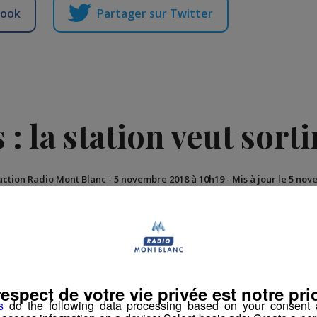
book
Partager sur Twitter
: la station veut sorti
action Radio Mont Blanc
-
5 novembre 2018 à 10h19
-
Mis à jour le 5 no
respect de votre vie privée est notre prio
s
do the following data processing based on your consent a