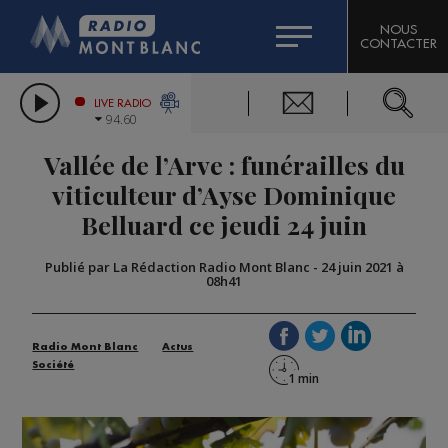
HOROSCOPE
CITIZEN MACHINERY
NOUS
CONTACTER
COMPAGNIE DU MONT-BLANC
LES CHRONIQUES DE L'EXPERT
GRAND MASSIF DOMAINES SKIABLES
LIVE RADIO
94.60
BORINI
Vallée de l’Arve : funérailles du
BIGARD
viticulteur d’Ayse Dominique
Belluard ce jeudi 24 juin
Publié par La Rédaction Radio Mont Blanc
-
24 juin 2021 à
08h41
Radio Mont Blanc
Actus
Société