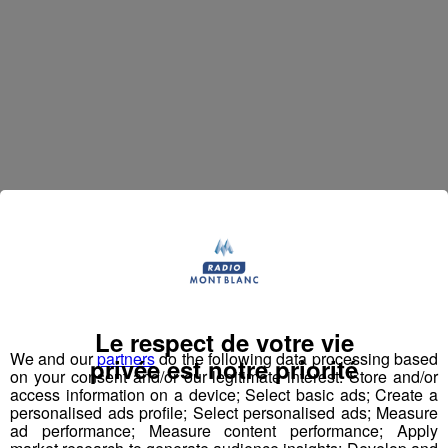
(maconciergerielocale) (représenté par
Solus
Stéphanie Medeiros)
Création : 2019
Le respect de votre vie
We and our
partners
do the following data processing based
privée est notre priorité
on your consent and/or our legitimate interest: Store and/or
access information on a device; Select basic ads; Create a
personalised ads profile; Select personalised ads; Measure
ad performance; Measure content performance; Apply