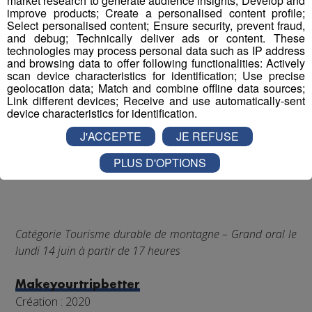
market research to generate audience insights; Develop and
improve products; Create a personalised content profile;
Select personalised content; Ensure security, prevent fraud,
and debug; Technically deliver ads or content. These
technologies may process personal data such as IP address
and browsing data to offer following functionalities: Actively
scan device characteristics for identification; Use precise
geolocation data; Match and combine offline data sources;
Link different devices; Receive and use automatically-sent
device characteristics for identification.
J'ACCEPTE
JE REFUSE
PLUS D'OPTIONS
Catégorie Tourisme durable de montagne – Grand oral le
lundi 14 juin à partir de 17 heures
Makeyourtripbetter
Création : 2020