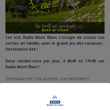
Cet été, Radio Mont Blanc s'occupe de toutes vos
sorties en famille, avec le grand jeu des vacances :
Déstination été !
Deux rendez-vous par jour, à 8h45 et 17h45 sur
Radio Mont Blanc !
Déstination été ! Une question...une destination !
Nous vous poserons une question, a vous de faire le
bon choix entre les 3 réponses pour repartir avec vos
entrées pour un maximum d'activités dans la région !