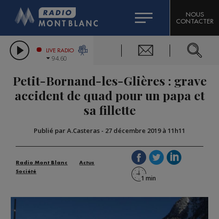
HOROSCOPE
CITIZEN MACHINERY
NOUS
CONTACTER
COMPAGNIE DU MONT-BLANC
LES CHRONIQUES DE L'EXPERT
GRAND MASSIF DOMAINES SKIABLES
LIVE RADIO
94.60
BORINI
Petit-Bornand-les-Glières : grave
BIGARD
accident de quad pour un papa et
sa fillette
Publié par A.Casteras
-
27 décembre 2019 à 11h11
Radio Mont Blanc
Actus
Société