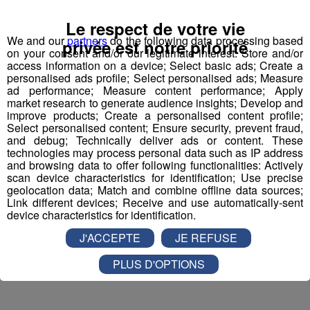
Inscription par téléphone toute la journée pour
Le respect de votre vie
participer aux 2 tirages au sort par jour à 8h45 et 17h45.
We and our
partners
do the following data processing based
privée est notre priorité
Appelez le standard au 04 50 58 24 09
on your consent and/or our legitimate interest: Store and/or
access information on a device; Select basic ads; Create a
personalised ads profile; Select personalised ads; Measure
Pour cette semaine on vous offre vos entrées pour vous
ad performance; Measure content performance; Apply
et la personne de votre choix pour
WALIBI RHONE
market research to generate audience insights; Develop and
ALPES
!
improve products; Create a personalised content profile;
Select personalised content; Ensure security, prevent fraud,
Nathan est allé tester pour vous
Verticalp Émosson,
and debug; Technically deliver ads or content. These
technologies may process personal data such as IP address
dans la Vallée du Trient
:
and browsing data to offer following functionalities: Actively
scan device characteristics for identification; Use precise
geolocation data; Match and combine offline data sources;
Link different devices; Receive and use automatically-sent
device characteristics for identification.
J'ACCEPTE
JE REFUSE
PLUS D'OPTIONS