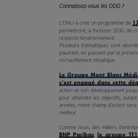
Connaissez-vous les ODD ?
L’ONU a créé un programme de
1
permettront, à l’horizon 2030, de co
respecte l’environnement.
Plusieurs thématiques sont abordée
pauvreté, en passant par la préserva
réchauffement climatique.
Le Groupe Mont Blanc Média
s’est engagé dans cette dé
action et son développement jusqu'
pour atteindre les objectifs, auta
années, notre champ d’action sera 
meilleur.
Comme nous, des milliers d’entrepr
,
BNP Paribas
le groupe TF1