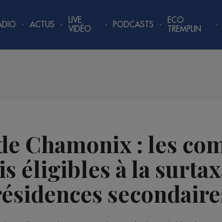
LIVE
ECO
ADIO
ACTUS
PODCASTS
VIDÉO
TREMPLIN
 de Chamonix : les c
 éligibles à la surta
résidences secondaire