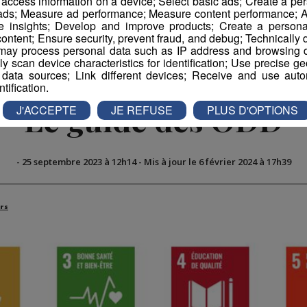
r access information on a device; Select basic ads; Create a per
book
Partager sur Twitter
 ads; Measure ad performance; Measure content performance; A
e insights; Develop and improve products; Create a personali
ontent; Ensure security, prevent fraud, and debug; Technically d
ay process personal data such as IP address and browsing da
vely scan device characteristics for identification; Use precise g
 data sources; Link different devices; Receive and use autom
ntification.
Le guide des ODD
J'ACCEPTE
JE REFUSE
PLUS D'OPTIONS
-
25 septembre 2023 à 12h14
-
Mis à jour le 6 février 2024 à 17h39
rs