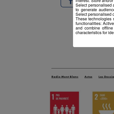
interest: Store and/o
Partager sur Face
Select personalised
to generate audienc
Select personalised c
These technologies m
functionalities: Acti
and combine offline
characteristics for ide
Radio Mont Blanc
Actus
Les Dossie