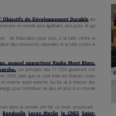
qui
7 Objectifs de Développement Durable
nstruire un monde plus égalitaire, plus juste, et qui
s : de l’éducation pour tous, à la lutte contre la
tion des ressources naturelles et la lutte contre le
s, auquel appartient Radio Mont Blanc,
Les principes des 17 ODD guideront son
marche.
en 2030, date que se sont fixée les Nations Unies
nt en interne qu’en externe. Au fur et à mesure des
élargi, pour contribuer de plus en plus à un monde
ises dans le monde ont fait ce choix structurant :
,
,
,
,
Bonduelle
Leroy Merlin
le CNES
Saint-