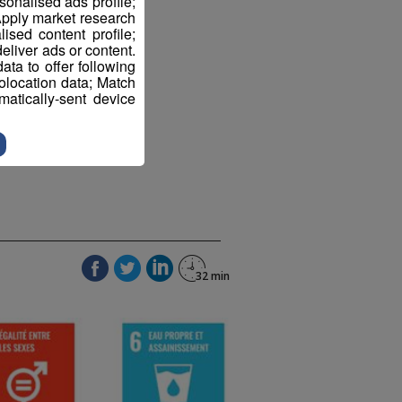
sonalised ads profile;
pply market research
sed content profile;
eliver ads or content.
ta to offer following
eolocation data; Match
atically-sent device