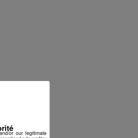
rité
nd/or our legitimate