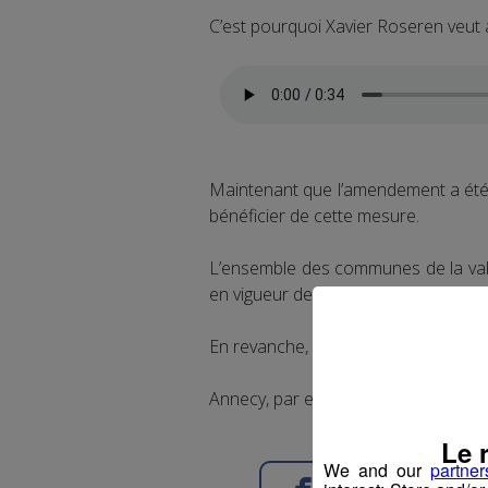
C’est pourquoi Xavier Roseren veut al
Maintenant que l’amendement a été
bénéficier de cette mesure.
L’ensemble des communes de la vall
en vigueur de la mesure début 2023
En revanche, chacune décidera du ta
Annecy, par exemple, vient d'acter 
Le 
We and our
partner