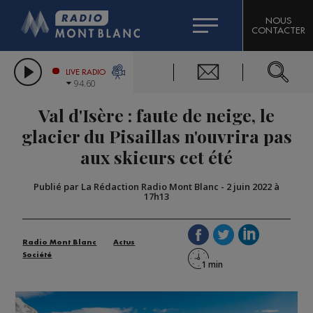
HOROSCOPE
CITIZEN MACHINERY
NOUS
CONTACTER
COMPAGNIE DU MONT-BLANC
LES CHRONIQUES DE L'EXPERT
GRAND MASSIF DOMAINES SKIABLES
LIVE RADIO
94.60
BORINI
Val d'Isère : faute de neige, le
BIGARD
glacier du Pisaillas n'ouvrira pas
aux skieurs cet été
Publié par La Rédaction Radio Mont Blanc
-
2 juin 2022 à
17h13
Radio Mont Blanc
Actus
Société