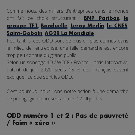
Comme nous, des milliers d’entreprises dans le monde
ont fait ce choix structurant :
,
BNP Paribas
le
,
,
,
,
groupe TF1
Bonduelle
Leroy Merlin
le CNES
,
...
Saint-Gobain
AG2R La Mondiale
Pourtant, si ces ODD sont de plus en plus connus dans
le milieu de l’entreprise, une telle démarche est encore
trop peu connue du grand public.
Selon un sondage 4D / WECF / France-Harris Interactive,
datant de juin 2020, seuls 15 % des Français savent
expliquer ce que sont les ODD.
C’est pourquoi nous lions notre action à une démarche
de pédagogie en présentant ces 17 Objectifs.
ODD numéro 1 et 2 : Pas de pauvreté
/ faim « zéro »