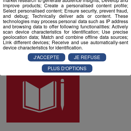
market research to generate audience insights; Develop and
les collaborateurs ont donné une note globale de 8 sur
improve products; Create a personalised content profile;
Select personalised content; Ensure security, prevent fraud,
10 à la qualité de vie au travail au sein du Groupe Mont
and debug; Technically deliver ads or content. These
Blanc Médias.
technologies may process personal data such as IP address
and browsing data to offer following functionalities: Actively
scan device characteristics for identification; Use precise
ODD numéro 4 : Education de qualité
geolocation data; Match and combine offline data sources;
Link different devices; Receive and use automatically-sent
device characteristics for identification.
J'ACCEPTE
JE REFUSE
PLUS D'OPTIONS