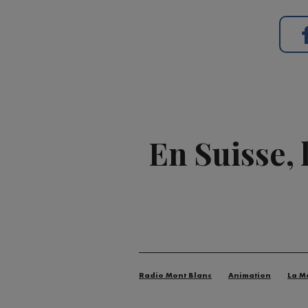
En Suisse,
Radio Mont Blanc
Animation
La M