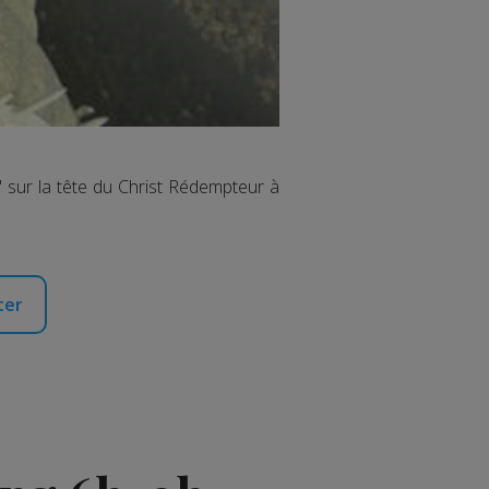
" sur la tête du Christ Rédempteur à
ter