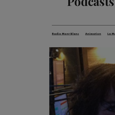
Podcasts
Radio Mont Blanc
Animation
La M