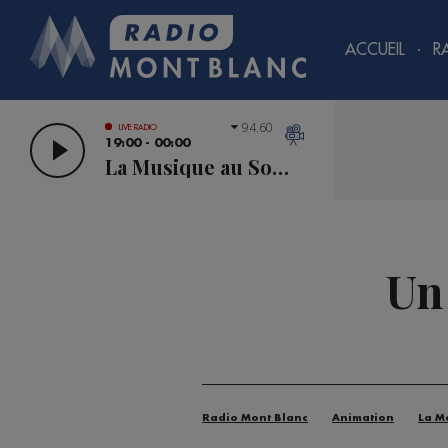
ACCUEIL
R
94.60
LIVE RADIO
19:00 - 00:00
La Musique au Sommet
Un 
Radio Mont Blanc
Animation
La M