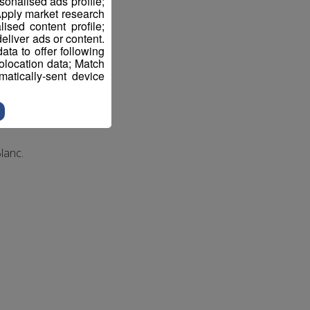
sonalised ads profile;
pply market research
sed content profile;
eliver ads or content.
ta to offer following
eolocation data; Match
atically-sent device
lanc.