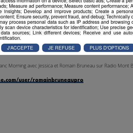
r access information on a device; Select basic ads; Create a per
 ads; Measure ad performance; Measure content performance; A
e insights; Develop and improve products; Create a personali
ontent; Ensure security, prevent fraud, and debug; Technically d
ay process personal data such as IP address and browsing da
vely scan device characteristics for identification; Use precise g
 data sources; Link different devices; Receive and use autom
ntification.
J'ACCEPTE
JE REFUSE
PLUS D'OPTIONS
anc Morning avec Jessica et Romain Bruneau sur Radio Mont B
be.com/user/romainbruneaupro