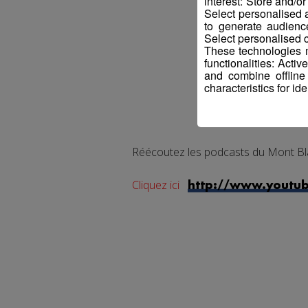
interest: Store and/o
Select personalised
to generate audienc
Select personalised c
These technologies m
functionalities: Acti
and combine offline
characteristics for ide
Réécoutez les podcasts du Mont Bl
Cliquez ici
http://www.youtu