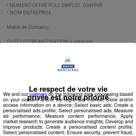
• NUMERO OFFRE POLE EMPLOI : 034YFVX
• NOM ENTREPRISE :
Mairie de Domancy
CV ET LETTRE MOTIVATION à adresser :
Télécandidater sur le site pole-emploi.fr
• MODALITE DE CONTACT : télécandidature
Le respect de votre vie
We and our
partners
do the following data processing based
privée est notre priorité
on your consent and/or our legitimate interest: Store and/or
access information on a device; Select basic ads; Create a
personalised ads profile; Select personalised ads; Measure
ad performance; Measure content performance; Apply
Partager sur Facebook
market research to generate audience insights; Develop and
improve products; Create a personalised content profile;
Select personalised content; Ensure security, prevent fraud,