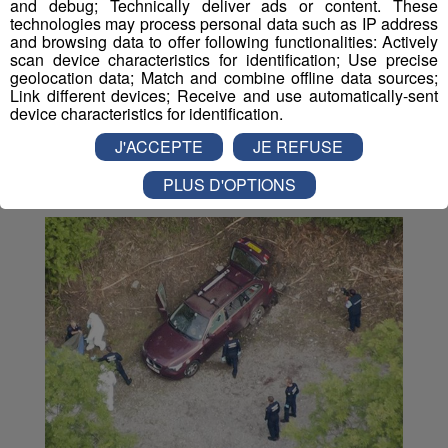
and debug; Technically deliver ads or content. These
technologies may process personal data such as IP address
Partager sur Twitter
and browsing data to offer following functionalities: Actively
scan device characteristics for identification; Use precise
geolocation data; Match and combine offline data sources;
Link different devices; Receive and use automatically-sent
device characteristics for identification.
J'ACCEPTE
JE REFUSE
Vous en voulez encore ?
PLUS D'OPTIONS