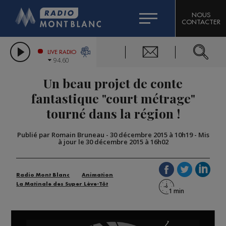
HOROSCOPE
CITIZEN MACHINERY
NOUS
CONTACTER
COMPAGNIE DU MONT-BLANC
LES CHRONIQUES DE L'EXPERT
GRAND MASSIF DOMAINES SKIABLES
LIVE RADIO
94.60
BORINI
Un beau projet de conte
BIGARD
fantastique "court métrage"
tourné dans la région !
Publié par Romain Bruneau
-
30 décembre 2015 à 10h19
-
Mis
à jour le 30 décembre 2015 à 16h02
Radio Mont Blanc
Animation
La Matinale des Super Lève-Tôt