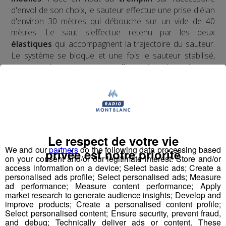
d'envol de son choix, le sauteur effectue une prise d'élan
d'environ 30 mètres qui débouche sur un vide de 40
mètres. Le saut s'effectue retenu par les deux
élastiques
qui accompagnent la trajectoire du sauteur.
Le système se bloque et une fois le sauteur stabilisé,
nous le redescendons en
tyrolienne
jusqu'au sol.
​Deux ans d'études, de tests, d'homologations,
d'agréments, de vérifications ont été nécessaires pour
obtenir l'autorisation d'ouverture au public du premier
tremplin de saut à l'élastique
au monde.
Le respect de votre vie
We and our
partners
do the following data processing based
privée est notre priorité
on your consent and/or our legitimate interest: Store and/or
access information on a device; Select basic ads; Create a
Pour la version hivernale, c'est un
saut à l'élastique
personalised ads profile; Select personalised ads; Measure
ad performance; Measure content performance; Apply
!
en ski
market research to generate audience insights; Develop and
improve products; Create a personalised content profile;
Select personalised content; Ensure security, prevent fraud,
and debug; Technically deliver ads or content. These