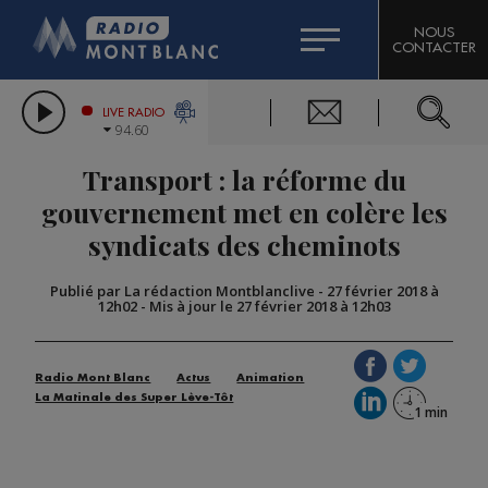
HOROSCOPE
CITIZEN MACHINERY
NOUS
CONTACTER
COMPAGNIE DU MONT-BLANC
LES CHRONIQUES DE L'EXPERT
GRAND MASSIF DOMAINES SKIABLES
LIVE RADIO
94.60
BORINI
Transport : la réforme du
BIGARD
gouvernement met en colère les
syndicats des cheminots
Publié par La rédaction Montblanclive
-
27 février 2018 à
12h02
-
Mis à jour le 27 février 2018 à 12h03
Radio Mont Blanc
Actus
Animation
La Matinale des Super Lève-Tôt