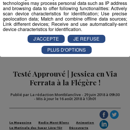
technologies may process personal data such as IP address
and browsing data to offer following functionalities: Actively
scan device characteristics for identification; Use precise
Partager sur Facebook
geolocation data; Match and combine offline data sources;
Link different devices; Receive and use automatically-sent
device characteristics for identification.
J'ACCEPTE
JE REFUSE
Partager sur Twitter
PLUS D'OPTIONS
Testé Approuvé | Jessica en Via
Ferrata à la Flégère !
Publié par La rédaction Montblanclive
-
29 juin 2018 à 09h30
-
Mis à jour le 16 août 2018 à 13h01
Le Magazine
Radio Mont Blanc
Animation
La Matinale des Super Lève-Tôt
Découverte