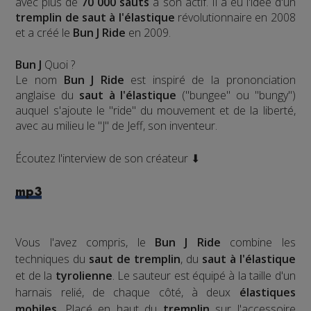
avec plus de
70 000 sauts
à son actif. Il a eu l'idée d'un
tremplin de saut à l'élastique
révolutionnaire en 2008
et a créé le
Bun J Ride
en 2009.
Bun J
Quoi ?
Le nom
Bun J Ride
est inspiré de la prononciation
anglaise du
saut à l'élastique
("bungee" ou "bungy")
auquel s'ajoute le "ride" du mouvement et de la liberté,
avec au milieu le "J" de Jeff, son inventeur.
Écoutez l'interview de son créateur ⬇
mp3
Vous l'avez compris, le
Bun J Ride
combine les
techniques du
saut de tremplin
, du
saut à l'élastique
et de la
tyrolienne
. Le sauteur est équipé à la taille d'un
harnais relié, de chaque côté, à deux
élastiques
mobiles
. Placé en haut du
tremplin
sur l'accessoire