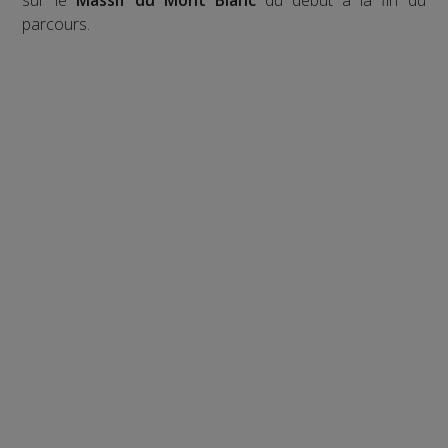
sur le
Massif du Mont Blanc
du début à la fin du
parcours.