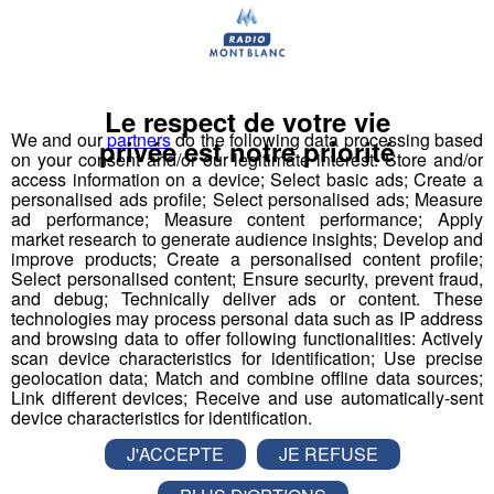
Le respect de votre vie
We and our
partners
do the following data processing based
privée est notre priorité
on your consent and/or our legitimate interest: Store and/or
access information on a device; Select basic ads; Create a
personalised ads profile; Select personalised ads; Measure
ad performance; Measure content performance; Apply
market research to generate audience insights; Develop and
improve products; Create a personalised content profile;
Select personalised content; Ensure security, prevent fraud,
and debug; Technically deliver ads or content. These
technologies may process personal data such as IP address
and browsing data to offer following functionalities: Actively
scan device characteristics for identification; Use precise
geolocation data; Match and combine offline data sources;
Link different devices; Receive and use automatically-sent
device characteristics for identification.
J'ACCEPTE
JE REFUSE