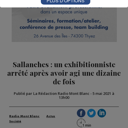
PLUS D'OPTIONS
Sallanches : un exhibitionniste
arrêté après avoir agi une dizaine
de fois
Publié par La Rédaction Radio Mont Blanc
-
5 mai 2021 à
13h00
Radio Mont Blanc
Actus
Société