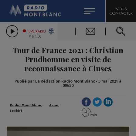
HOROSCOPE
CITIZEN MACHINERY
NOUS
CONTACTER
COMPAGNIE DU MONT-BLANC
LES CHRONIQUES DE L'EXPERT
GRAND MASSIF DOMAINES SKIABLES
LIVE RADIO
94.60
BORINI
Tour de France 2021 : Christian
BIGARD
Prudhomme en visite de
reconnaissance à Cluses
Publié par La Rédaction Radio Mont Blanc
-
5 mai 2021 à
09h50
Radio Mont Blanc
Actus
Société