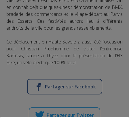
ville de Cluses n’est pas encore totalement finalisé. On
en connaît déjà quelques-unes : démonstration de BMX,
braderie des commerçants et le village-départ au Parvis
des Esserts. Ces festivités auront lieu à différents
endroits de la ville pour les grands rassemblements.
Ce déplacement en Haute-Savoie a aussi été l’occasion
pour Christian Prudhomme de visiter l’entreprise
Kartésis, située à Thyez pour la présentation de l’H3
Bike, un vélo électrique 100% local.
Partager sur Facebook
Partager sur Twitter