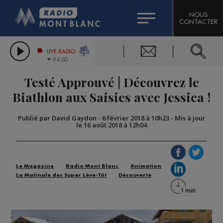
HOROSCOPE
CITIZEN MACHINERY
NOUS
CONTACTER
COMPAGNIE DU MONT-BLANC
LES CHRONIQUES DE L'EXPERT
GRAND MASSIF DOMAINES SKIABLES
LIVE RADIO
94.60
BORINI
Testé Approuvé | Découvrez le
BIGARD
Biathlon aux Saisies avec Jessica !
Publié par David Gaydon
-
6 février 2018 à 10h23
-
Mis à jour
le 16 août 2018 à 12h04
Le Magazine
Radio Mont Blanc
Animation
La Matinale des Super Lève-Tôt
Découverte