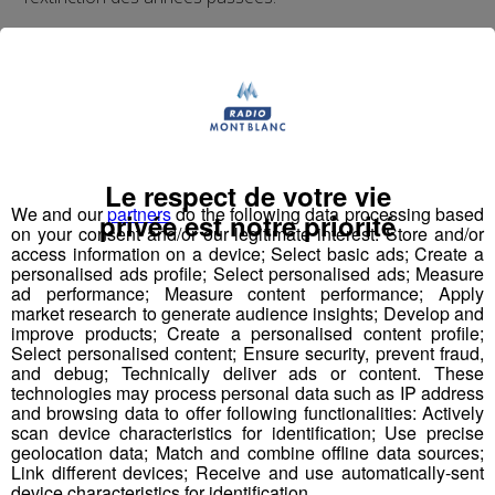
Partager sur Facebook
Le respect de votre vie
Partager sur Twitter
We and our
partners
do the following data processing based
privée est notre priorité
on your consent and/or our legitimate interest: Store and/or
access information on a device; Select basic ads; Create a
personalised ads profile; Select personalised ads; Measure
ad performance; Measure content performance; Apply
Testé Approuvé | Faites du Saut à
market research to generate audience insights; Develop and
improve products; Create a personalised content profile;
l'élastique... en vélo avec Jessica !
Select personalised content; Ensure security, prevent fraud,
and debug; Technically deliver ads or content. These
Publié par La rédaction Montblanclive
-
27 juin 2018 à 10h00
technologies may process personal data such as IP address
-
Mis à jour le 16 août 2018 à 15h34
and browsing data to offer following functionalities: Actively
scan device characteristics for identification; Use precise
geolocation data; Match and combine offline data sources;
Link different devices; Receive and use automatically-sent
device characteristics for identification.