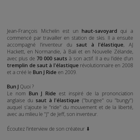
Jean-François Michelin est un
haut-savoyard
qui a
commencé par travailler en station de skis. Il a ensuite
accompagné l'inventeur du
saut à l'élastique
, AJ
Hackett, en Normandie, à Bali et en Nouvelle Zélande,
avec plus de
70 000 sauts
à son actif. Il a eu l'idée d'un
tremplin de saut à l'élastique
révolutionnaire en 2008
et a créé le
Bun J Ride
en 2009.
Bun J
Quoi ?
Le nom
Bun J Ride
est inspiré de la prononciation
anglaise du
saut à l'élastique
("bungee" ou "bungy")
auquel s'ajoute le "ride" du mouvement et de la liberté,
avec au milieu le "J" de Jeff, son inventeur.
Écoutez l'interview de son créateur ⬇