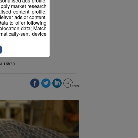
sonalised ads profile;
pply market research
sed content profile;
eliver ads or content.
ta to offer following
eolocation data; Match
atically-sent device
6 à 16h30