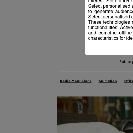
interest: Store and/o
Select personalised
to generate audienc
Select personalised c
These technologies m
functionalities: Acti
and combine offline
characteristics for ide
Publié
Radio Mont Blanc
Animation
Offr