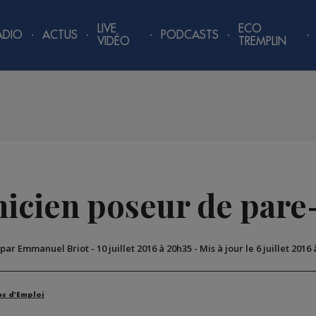
LIVE
ECO
ADIO
ACTUS
PODCASTS
VIDÉO
TREMPLIN
icien poseur de pare
 par Emmanuel Briot
-
10 juillet 2016 à 20h35
-
Mis à jour le 6 juillet 2016
es d'Emploi