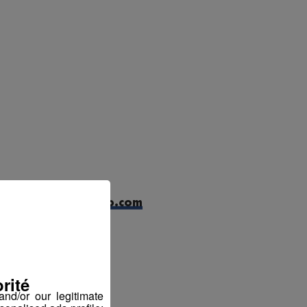
idatures@evolujob.com
rité
ter
nd/or our legitimate