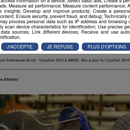
r access information on a device; Select basic ads; Create a per
 ads; Measure ad performance; Measure content performance; A
e insights; Develop and improve products; Create a personali
ontent; Ensure security, prevent fraud, and debug; Technically d
ay process personal data such as IP address and browsing da
vely scan device characteristics for identification; Use precise g
 data sources; Link different devices; Receive and use autom
Chaudronnier(e)
ntification.
J'ACCEPTE
JE REFUSE
PLUS D'OPTIONS
 par Emmanuel Briot
-
18 juillet 2016 à 00h00
-
Mis à jour le 12 juillet 201
es d'Emploi