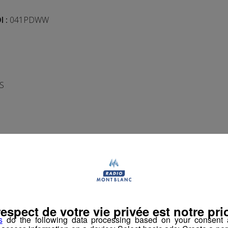
I :
041PDWW
S
 votre CV+ lettre de motivation à l’adresse mail
157047-cand
respect de votre vie privée est notre prio
Partager sur Facebook
Partager sur Twit
s
do the following data processing based on your consent a