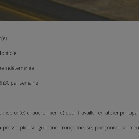
(e)
ontjoie
ée indéterminée
h30 par semaine
rise un(e) chaudronnier (e) pour travailler en atelier princi
la presse plieuse, guillotine, tronçonneuse, poinçonneuse, me