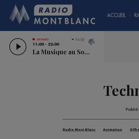
ACCUEIL
R
94.60
LIVE RADIO
11:00 - 22:00
La Musique au Sommet
Techn
Publié
Radio Mont Blanc
Animation
Offr