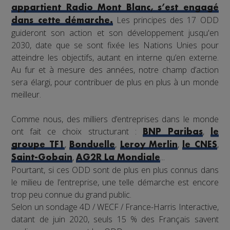
appartient Radio Mont Blanc, s’est engagé
Les principes des 17 ODD
dans cette démarche.
guideront son action et son développement jusqu'en
2030, date que se sont fixée les Nations Unies pour
atteindre les objectifs, autant en interne qu’en externe.
Au fur et à mesure des années, notre champ d’action
sera élargi, pour contribuer de plus en plus à un monde
meilleur.
Comme nous, des milliers d’entreprises dans le monde
ont fait ce choix structurant :
,
BNP Paribas
le
,
,
,
,
groupe TF1
Bonduelle
Leroy Merlin
le CNES
,
...
Saint-Gobain
AG2R La Mondiale
Pourtant, si ces ODD sont de plus en plus connus dans
le milieu de l’entreprise, une telle démarche est encore
trop peu connue du grand public.
Selon un sondage 4D / WECF / France-Harris Interactive,
datant de juin 2020, seuls 15 % des Français savent