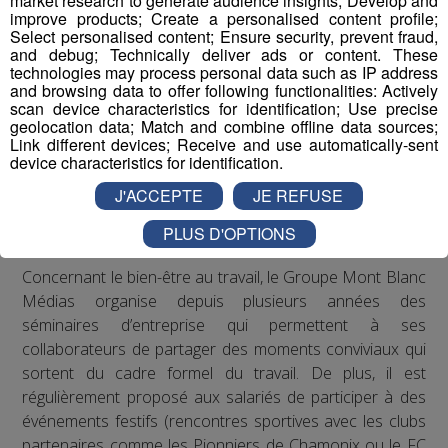
market research to generate audience insights; Develop and
improve products; Create a personalised content profile;
cardiovasculaires, le paludisme, la tuberculose ou
Select personalised content; Ensure security, prevent fraud,
l’obésité
and debug; Technically deliver ads or content. These
technologies may process personal data such as IP address
Les actions de Radio Mont Blanc
and browsing data to offer following functionalities: Actively
scan device characteristics for identification; Use precise
geolocation data; Match and combine offline data sources;
Concernant les troubles musculo-squelettiques, Radio
Link different devices; Receive and use automatically-sent
Mont Blanc s’est engagé à respecter les
device characteristics for identification.
recommandations de la médecine du travail en matière
J'ACCEPTE
JE REFUSE
de posture sur les postes de travail : des rehausseurs de
clavier ont été distribués aux salariés qui le souhaitaient.
PLUS D'OPTIONS
Concernant le bien-être au travail, le Groupe Mont Blanc
Médias organise depuis plusieurs années des
séminaires d’entreprise qui permettent à ses
collaborateurs de partager des moments conviviaux qui
sortent du cadre formel du travail. De plus, il est
régulièrement proposé aux salariés de participer à des
événements festifs (rencontres sportives avec les clubs
partenaires comme les Pionniers de Chamonix ou le FC