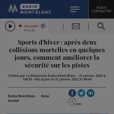
HOROSCOPE
CITIZEN MACHINERY
NOUS
CONTACTER
COMPAGNIE DU MONT-BLANC
LES CHRONIQUES DE L'EXPERT
GRAND MASSIF DOMAINES SKIABLES
LIVE RADIO
94.60
BORINI
Sports d'hiver : après deux
BIGARD
collisions mortelles en quelques
jours, comment améliorer la
sécurité sur les pistes
Publié par La Rédaction Radio Mont Blanc
-
21 janvier 2022 à
16h39
-
Mis à jour le 21 janvier 2022 à 16h44
Radio Mont Blanc
Actus
Société